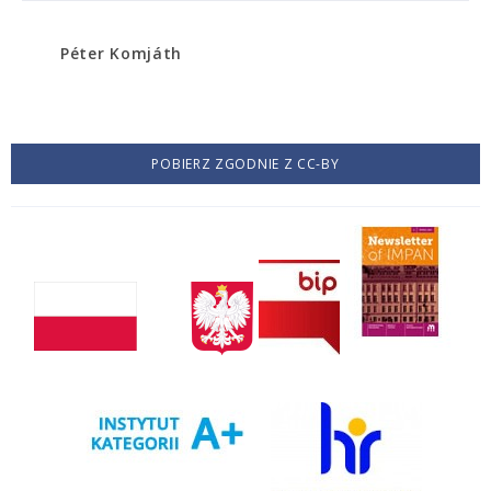
Péter Komjáth
POBIERZ ZGODNIE Z CC-BY