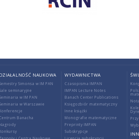
DZIAŁALNOŚĆ NAUKOWA
WYDAWNICTWA
ŚW
Semestry Simonsa w IM PAN
Czasopisma IMPAN
Kon
Sale seminaryjne
IMPAN Lecture Notes
Pols
mat
Seminaria w IM PAN
Banach Center Publications
Nota
Seminaria w Warszawie
Księgozbiór matematyczny
Kole
Konferencje
Inne książki
Dyr
Centrum Banacha
Monografie matematyczne
Przy
Nagrody
Preprinty IMPAN
Wybi
Konkursy
Subskrypcje
INN
Zespoły i Centra Naukowe
Licencja subskrypcji