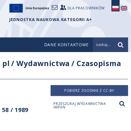
DLA PRACOWNIKÓW
JEDNOSTKA NAUKOWA KATEGORII A+
DANE KONTAKTOWE
szukaj...
/
pl
/
Wydawnictwa
/
Czasopisma
POBIERZ ZGODNIE Z CC-BY
PRZESZUKAJ WYDAWNICTWA
IMPAN
58 / 1989