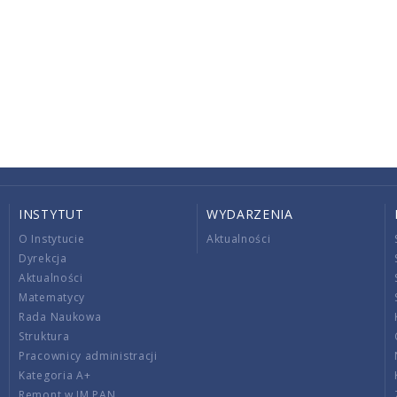
INSTYTUT
WYDARZENIA
O Instytucie
Aktualności
Dyrekcja
Aktualności
Matematycy
Rada Naukowa
Struktura
Pracownicy administracji
Kategoria A+
Remont w IM PAN