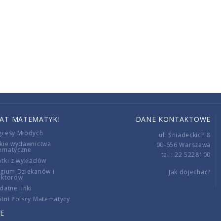
IAT MATEMATYKI
DANE KONTAKTOWE
gresy Młodych
ul. Śniadeckich 8
kie wydawnictwa
00-656 Warszawa
ematyczne
tel.: 22 5228100
tki z wykładów
gium Dziekanów i
Jak dojechać?
ektorów
datne linki
tni Polscy Matematycy
E