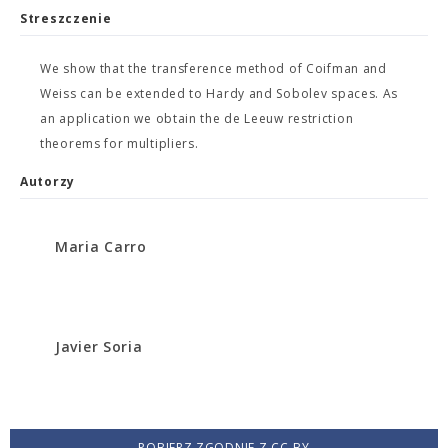
Streszczenie
We show that the transference method of Coifman and
Weiss can be extended to Hardy and Sobolev spaces. As
an application we obtain the de Leeuw restriction
theorems for multipliers.
Autorzy
Maria Carro
Javier Soria
POBIERZ ZGODNIE Z CC-BY