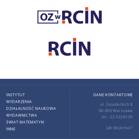
INSTYTUT
DANE KONTAKTOWE
WYDARZENIA
ul. Śniadeckich 8
DZIAŁALNOŚĆ NAUKOWA
00-656 Warszawa
WYDAWNICTWA
tel.: 22 5228100
ŚWIAT MATEMATYKI
Jak dojechać?
INNE