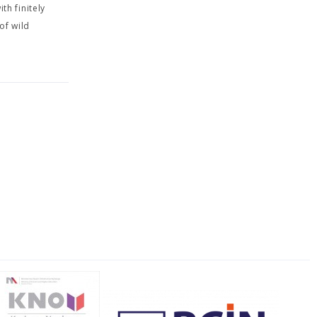
th finitely
of wild