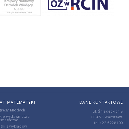
IAT MATEMATYKI
DANE KONTAKTOWE
gresy Młodych
ul. Śniadeckich 8
kie wydawnictwa
00-656 Warszawa
ematyczne
tel.: 22 5228100
tki z wykładów