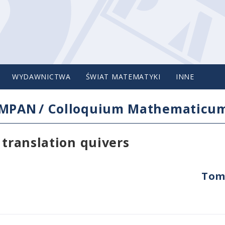
WYDAWNICTWA
ŚWIAT MATEMATYKI
INNE
IMPAN
/
Colloquium Mathematicu
 translation quivers
Tom 