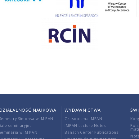
DZIAŁALNOŚĆ NAUKOWA
WYDAWNICTWA
ŚW
Semestry Simonsa w IM PAN
Czasopisma IMPAN
Kon
Sale seminaryjne
IMPAN Lecture Notes
Pols
mat
Seminaria w IM PAN
Banach Center Publications
Nota