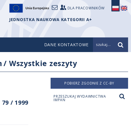
DLA PRACOWNIKÓW
JEDNOSTKA NAUKOWA KATEGORII A+
DANE KONTAKTOWE
szukaj...
m
/
Wszystkie zeszyty
POBIERZ ZGODNIE Z CC-BY
PRZESZUKAJ WYDAWNICTWA
IMPAN
79 / 1999