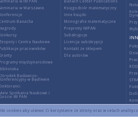
Seminaria w IM PAN
Banach Center Publications
Nota
Seminaria w Warszawie
Księgozbiór matematyczny
Kole
Konferencje
Inne książki
Dyr
Centrum Banacha
Monografie matematyczne
Przy
Nagrody
Preprinty IMPAN
Wybi
Konkursy
Subskrypcje
INN
Zespoły i Centra Naukowe
Licencja subskrypcji
Poko
Publikacje pracowników
Kontakt ze sklepem
Dzi
Granty
Dla autorów
Pra
Programy międzynarodowe
RO
Biblioteka
Prze
Ośrodek Badawczo-
Konferencyjny w Będlewie
STR
Doktoranci
Poli
Małe Spotkania Naukowe i
Dof
Goście IM PAN
Komi
Info
ki cookies aby ułatwić Ci korzystanie ze strony oraz w celach analityc
Wno