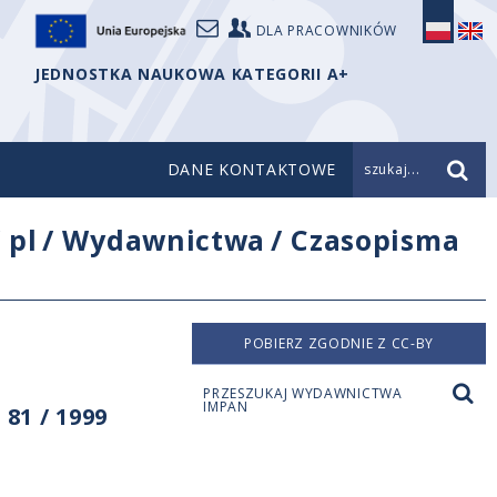
DLA PRACOWNIKÓW
JEDNOSTKA NAUKOWA KATEGORII A+
DANE KONTAKTOWE
szukaj...
/
pl
/
Wydawnictwa
/
Czasopisma
POBIERZ ZGODNIE Z CC-BY
PRZESZUKAJ WYDAWNICTWA
IMPAN
81 / 1999