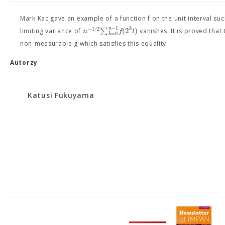
Mark Kac gave an example of a function f on the unit interval such 
−
1
−
1
/
2
n
∑
(
2
)
k
n
f
t
limiting variance of
vanishes. It is proved that t
=
0
k
non-measurable g which satisfies this equality.
Autorzy
Katusi Fukuyama