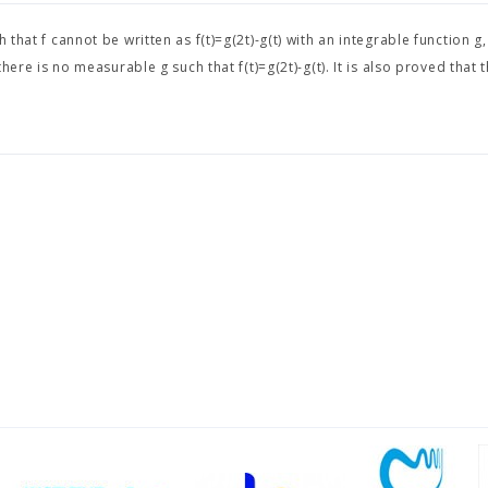
that f cannot be written as f(t)=g(2t)-g(t) with an integrable function g,
here is no measurable g such that f(t)=g(2t)-g(t). It is also proved that t