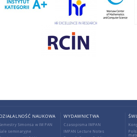
DZIAŁALNOŚĆ NAUKOWA
WYDAWNICTWA
ŚW
Semestry Simonsa w IM PAN
Czasopisma IMPAN
Kon
Sale seminaryjne
IMPAN Lecture Notes
Pols
mat