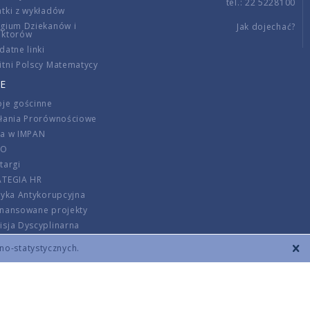
tel.: 22 5228100
tki z wykładów
gium Dziekanów i
Jak dojechać?
ektorów
datne linki
tni Polscy Matematycy
E
je gościnne
ałania Prorównościowe
ca w IMPAN
DO
targi
ATEGIA HR
tyka Antykorupcyjna
inansowane projekty
sja Dyscyplinarna
rmator
zno-statystycznych.
szenie opłat
DANE KONTAKTOWE
REGULAMIN