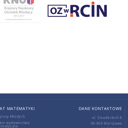
IAT MATEMATYKI
DANE KONTAKTOWE
gresy Młodych
ul. Śniadeckich 8
kie wydawnictwa
00-656 Warszawa
ematyczne