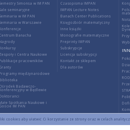
Semestry Simonsa w IM PAN
Czasopisma IMPAN
Kon
Sale seminaryjne
IMPAN Lecture Notes
Pols
mat
Seminaria w IM PAN
Banach Center Publications
Nota
Seminaria w Warszawie
Księgozbiór matematyczny
Kole
Konferencje
Inne książki
Dyr
Centrum Banacha
Monografie matematyczne
Przy
Nagrody
Preprinty IMPAN
Wybi
Konkursy
Subskrypcje
INN
Zespoły i Centra Naukowe
Licencja subskrypcji
Poko
Publikacje pracowników
Kontakt ze sklepem
Dzi
Granty
Dla autorów
Pra
Programy międzynarodowe
RO
Biblioteka
Prze
Ośrodek Badawczo-
Konferencyjny w Będlewie
STR
Doktoranci
Poli
Małe Spotkania Naukowe i
Dof
Goście IM PAN
Komi
Info
ki cookies aby ułatwić Ci korzystanie ze strony oraz w celach analityc
Wno