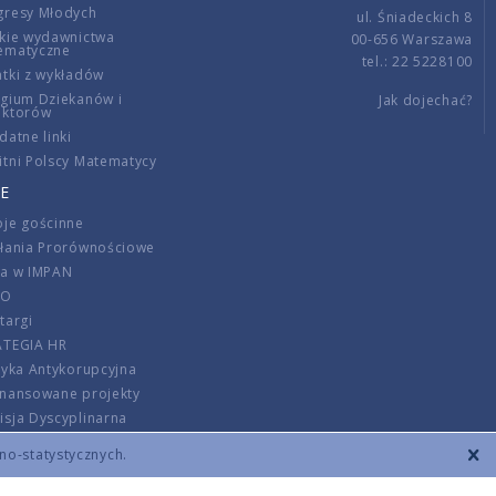
gresy Młodych
ul. Śniadeckich 8
kie wydawnictwa
00-656 Warszawa
ematyczne
tel.: 22 5228100
tki z wykładów
gium Dziekanów i
Jak dojechać?
ektorów
datne linki
tni Polscy Matematycy
E
je gościnne
ałania Prorównościowe
ca w IMPAN
DO
targi
ATEGIA HR
tyka Antykorupcyjna
inansowane projekty
sja Dyscyplinarna
rmator
zno-statystycznych.
szenie opłat