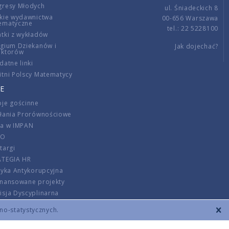
gresy Młodych
ul. Śniadeckich 8
kie wydawnictwa
00-656 Warszawa
ematyczne
tel.: 22 5228100
tki z wykładów
gium Dziekanów i
Jak dojechać?
ektorów
datne linki
tni Polscy Matematycy
E
je gościnne
ałania Prorównościowe
ca w IMPAN
DO
targi
ATEGIA HR
tyka Antykorupcyjna
inansowane projekty
sja Dyscyplinarna
rmator
zno-statystycznych.
szenie opłat