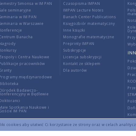
Semestry Simonsa w IM PAN
Czasopisma IMPAN
Kon
Sale seminaryjne
IMPAN Lecture Notes
Pols
mat
Seminaria w IM PAN
Banach Center Publications
Nota
Seminaria w Warszawie
Księgozbiór matematyczny
Kole
Konferencje
Inne książki
Dyr
Centrum Banacha
Monografie matematyczne
Przy
Nagrody
Preprinty IMPAN
Wybi
Konkursy
Subskrypcje
INN
Zespoły i Centra Naukowe
Licencja subskrypcji
Poko
Publikacje pracowników
Kontakt ze sklepem
Dzi
Granty
Dla autorów
Pra
Programy międzynarodowe
RO
Biblioteka
Prze
Ośrodek Badawczo-
Konferencyjny w Będlewie
STR
Doktoranci
Poli
Małe Spotkania Naukowe i
Dof
Goście IM PAN
Komi
Info
ki cookies aby ułatwić Ci korzystanie ze strony oraz w celach analityc
Wno