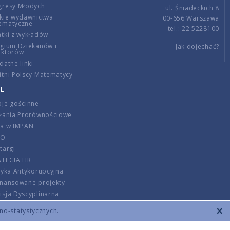
gresy Młodych
ul. Śniadeckich 8
kie wydawnictwa
00-656 Warszawa
ematyczne
tel.: 22 5228100
tki z wykładów
gium Dziekanów i
Jak dojechać?
ektorów
datne linki
tni Polscy Matematycy
E
je gościnne
ałania Prorównościowe
ca w IMPAN
DO
targi
ATEGIA HR
tyka Antykorupcyjna
inansowane projekty
sja Dyscyplinarna
rmator
zno-statystycznych.
szenie opłat