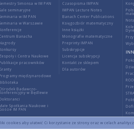
Semestry Simonsa w IM PAN
Czasopisma IMPAN
Kon
Sale seminaryjne
IMPAN Lecture Notes
Pols
mat
Seminaria w IM PAN
Banach Center Publications
Nota
Seminaria w Warszawie
Księgozbiór matematyczny
Kole
Konferencje
Inne książki
Dyr
Centrum Banacha
Monografie matematyczne
Przy
Nagrody
Preprinty IMPAN
Wybi
Konkursy
Subskrypcje
INN
Zespoły i Centra Naukowe
Licencja subskrypcji
Poko
Publikacje pracowników
Kontakt ze sklepem
Dzi
Granty
Dla autorów
Pra
Programy międzynarodowe
RO
Biblioteka
Prze
Ośrodek Badawczo-
Konferencyjny w Będlewie
STR
Doktoranci
Poli
Małe Spotkania Naukowe i
Dof
Goście IM PAN
Komi
Info
ki cookies aby ułatwić Ci korzystanie ze strony oraz w celach analityc
Wno