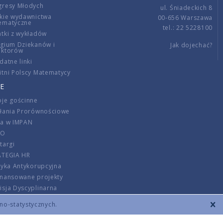
gresy Młodych
ul. Śniadeckich 8
kie wydawnictwa
00-656 Warszawa
ematyczne
tel.: 22 5228100
tki z wykładów
gium Dziekanów i
Jak dojechać?
ektorów
datne linki
tni Polscy Matematycy
E
je gościnne
ałania Prorównościowe
ca w IMPAN
DO
targi
ATEGIA HR
tyka Antykorupcyjna
inansowane projekty
sja Dyscyplinarna
rmator
zno-statystycznych.
szenie opłat