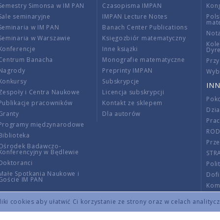
Semestry Simonsa w IM PAN
Czasopisma IMPAN
Kon
Sale seminaryjne
IMPAN Lecture Notes
Pols
mat
Seminaria w IM PAN
Banach Center Publications
Nota
Seminaria w Warszawie
Księgozbiór matematyczny
Kole
Konferencje
Inne książki
Dyr
Centrum Banacha
Monografie matematyczne
Przy
Nagrody
Preprinty IMPAN
Wybi
Konkursy
Subskrypcje
INN
Zespoły i Centra Naukowe
Licencja subskrypcji
Poko
Publikacje pracowników
Kontakt ze sklepem
Dzi
Granty
Dla autorów
Pra
Programy międzynarodowe
RO
Biblioteka
Prze
Ośrodek Badawczo-
Konferencyjny w Będlewie
STR
Doktoranci
Poli
Małe Spotkania Naukowe i
Dof
Goście IM PAN
Komi
Info
ki cookies aby ułatwić Ci korzystanie ze strony oraz w celach analityc
Wno