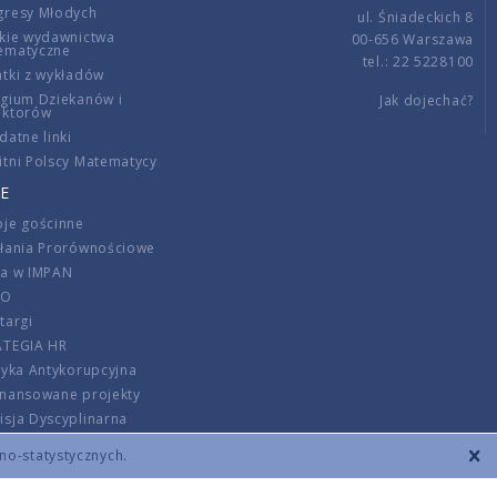
gresy Młodych
ul. Śniadeckich 8
kie wydawnictwa
00-656 Warszawa
ematyczne
tel.: 22 5228100
tki z wykładów
gium Dziekanów i
Jak dojechać?
ektorów
datne linki
tni Polscy Matematycy
E
je gościnne
ałania Prorównościowe
ca w IMPAN
DO
targi
ATEGIA HR
tyka Antykorupcyjna
inansowane projekty
sja Dyscyplinarna
rmator
zno-statystycznych.
szenie opłat