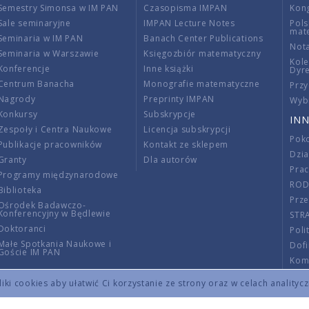
Semestry Simonsa w IM PAN
Czasopisma IMPAN
Kon
Sale seminaryjne
IMPAN Lecture Notes
Pols
mat
Seminaria w IM PAN
Banach Center Publications
Nota
Seminaria w Warszawie
Księgozbiór matematyczny
Kole
Konferencje
Inne książki
Dyr
Centrum Banacha
Monografie matematyczne
Przy
Nagrody
Preprinty IMPAN
Wybi
Konkursy
Subskrypcje
INN
Zespoły i Centra Naukowe
Licencja subskrypcji
Poko
Publikacje pracowników
Kontakt ze sklepem
Dzi
Granty
Dla autorów
Pra
Programy międzynarodowe
RO
Biblioteka
Prze
Ośrodek Badawczo-
Konferencyjny w Będlewie
STR
Doktoranci
Poli
Małe Spotkania Naukowe i
Dof
Goście IM PAN
Komi
Info
ki cookies aby ułatwić Ci korzystanie ze strony oraz w celach analityc
Wno