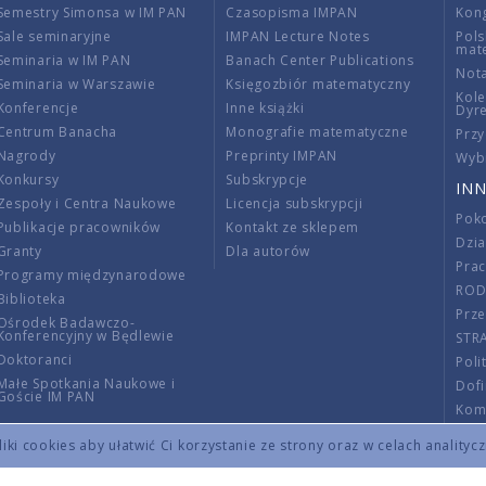
Semestry Simonsa w IM PAN
Czasopisma IMPAN
Kon
Sale seminaryjne
IMPAN Lecture Notes
Pols
mat
Seminaria w IM PAN
Banach Center Publications
Nota
Seminaria w Warszawie
Księgozbiór matematyczny
Kole
Konferencje
Inne książki
Dyr
Centrum Banacha
Monografie matematyczne
Przy
Nagrody
Preprinty IMPAN
Wybi
Konkursy
Subskrypcje
INN
Zespoły i Centra Naukowe
Licencja subskrypcji
Poko
Publikacje pracowników
Kontakt ze sklepem
Dzi
Granty
Dla autorów
Pra
Programy międzynarodowe
RO
Biblioteka
Prze
Ośrodek Badawczo-
Konferencyjny w Będlewie
STR
Doktoranci
Poli
Małe Spotkania Naukowe i
Dof
Goście IM PAN
Komi
Info
ki cookies aby ułatwić Ci korzystanie ze strony oraz w celach analityc
Wno