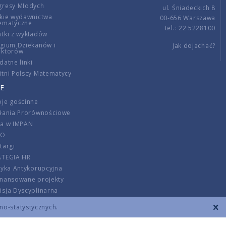
gresy Młodych
ul. Śniadeckich 8
kie wydawnictwa
00-656 Warszawa
ematyczne
tel.: 22 5228100
tki z wykładów
gium Dziekanów i
Jak dojechać?
ektorów
datne linki
tni Polscy Matematycy
E
je gościnne
ałania Prorównościowe
ca w IMPAN
DO
targi
ATEGIA HR
tyka Antykorupcyjna
inansowane projekty
sja Dyscyplinarna
rmator
zno-statystycznych.
szenie opłat