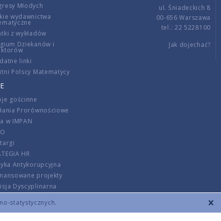
gresy Młodych
ul. Śniadeckich 8
kie wydawnictwa
00-656 Warszawa
ematyczne
tel.: 22 5228100
tki z wykładów
gium Dziekanów i
Jak dojechać?
ektorów
datne linki
tni Polscy Matematycy
E
je gościnne
ałania Prorównościowe
ca w IMPAN
DO
targi
ATEGIA HR
tyka Antykorupcyjna
inansowane projekty
sja Dyscyplinarna
rmator
zno-statystycznych.
szenie opłat