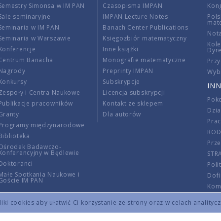
Semestry Simonsa w IM PAN
Czasopisma IMPAN
Kon
Sale seminaryjne
IMPAN Lecture Notes
Pols
mat
Seminaria w IM PAN
Banach Center Publications
Nota
Seminaria w Warszawie
Księgozbiór matematyczny
Kole
Konferencje
Inne książki
Dyr
Centrum Banacha
Monografie matematyczne
Przy
Nagrody
Preprinty IMPAN
Wybi
Konkursy
Subskrypcje
INN
Zespoły i Centra Naukowe
Licencja subskrypcji
Poko
Publikacje pracowników
Kontakt ze sklepem
Dzi
Granty
Dla autorów
Pra
Programy międzynarodowe
RO
Biblioteka
Prze
Ośrodek Badawczo-
Konferencyjny w Będlewie
STR
Doktoranci
Poli
Małe Spotkania Naukowe i
Dof
Goście IM PAN
Komi
Info
ki cookies aby ułatwić Ci korzystanie ze strony oraz w celach analityc
Wno