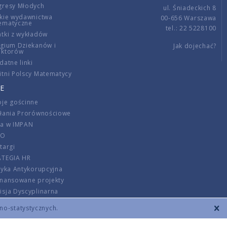
gresy Młodych
ul. Śniadeckich 8
kie wydawnictwa
00-656 Warszawa
ematyczne
tel.: 22 5228100
tki z wykładów
gium Dziekanów i
Jak dojechać?
ektorów
datne linki
tni Polscy Matematycy
E
je gościnne
ałania Prorównościowe
ca w IMPAN
DO
targi
ATEGIA HR
tyka Antykorupcyjna
inansowane projekty
sja Dyscyplinarna
rmator
zno-statystycznych.
szenie opłat