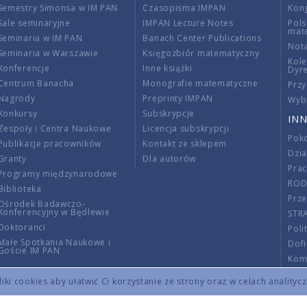
Semestry Simonsa w IM PAN
Czasopisma IMPAN
Kon
Sale seminaryjne
IMPAN Lecture Notes
Pols
mat
Seminaria w IM PAN
Banach Center Publications
Nota
Seminaria w Warszawie
Księgozbiór matematyczny
Kole
Konferencje
Inne książki
Dyr
Centrum Banacha
Monografie matematyczne
Przy
Nagrody
Preprinty IMPAN
Wybi
Konkursy
Subskrypcje
INN
Zespoły i Centra Naukowe
Licencja subskrypcji
Poko
Publikacje pracowników
Kontakt ze sklepem
Dzi
Granty
Dla autorów
Pra
Programy międzynarodowe
RO
Biblioteka
Prze
Ośrodek Badawczo-
Konferencyjny w Będlewie
STR
Doktoranci
Poli
Małe Spotkania Naukowe i
Dof
Goście IM PAN
Komi
Info
ki cookies aby ułatwić Ci korzystanie ze strony oraz w celach analityc
Wno