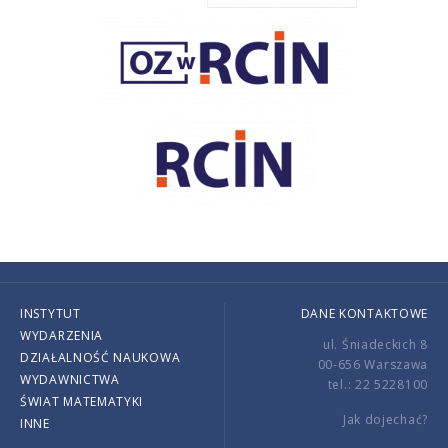
INSTYTUT
DANE KONTAKTOWE
WYDARZENIA
ul. Śniadeckich 8
DZIAŁALNOŚĆ NAUKOWA
00-656 Warszawa
WYDAWNICTWA
tel.: 22 5228100
ŚWIAT MATEMATYKI
Jak dojechać?
INNE