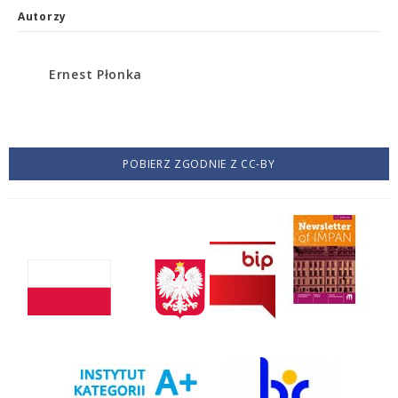
Autorzy
Ernest Płonka
POBIERZ ZGODNIE Z CC-BY