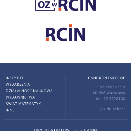
INSTYTUT
DANE KONTAKTOWE
WYDARZENIA
ul. Śniadeckich 8
DZIAŁALNOŚĆ NAUKOWA
00-656 Warszawa
WYDAWNICTWA
tel.: 22 5228100
ŚWIAT MATEMATYKI
Jak dojechać?
INNE
DANE KONTAKTOWE
REGULAMIN