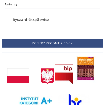
Autorzy
Ryszard Grząślewicz
POBIERZ ZGODNIE Z CC-BY