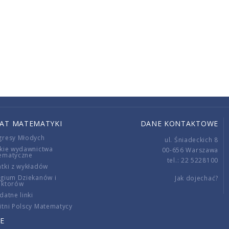
IAT MATEMATYKI
DANE KONTAKTOWE
gresy Młodych
ul. Śniadeckich 8
kie wydawnictwa
00-656 Warszawa
ematyczne
tel.: 22 5228100
tki z wykładów
gium Dziekanów i
Jak dojechać?
ektorów
datne linki
tni Polscy Matematycy
E