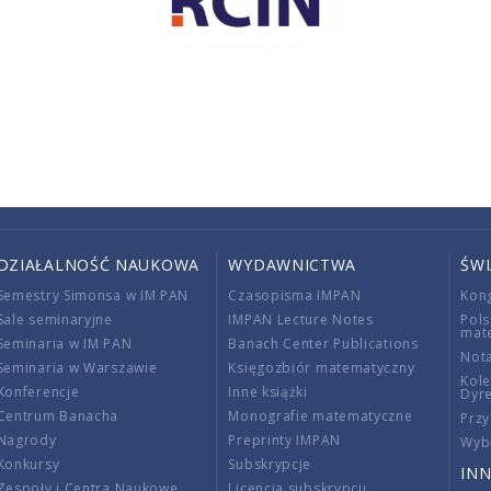
DZIAŁALNOŚĆ NAUKOWA
WYDAWNICTWA
ŚW
Semestry Simonsa w IM PAN
Czasopisma IMPAN
Kon
Sale seminaryjne
IMPAN Lecture Notes
Pols
mat
Seminaria w IM PAN
Banach Center Publications
Nota
Seminaria w Warszawie
Księgozbiór matematyczny
Kole
Konferencje
Inne książki
Dyr
Centrum Banacha
Monografie matematyczne
Przy
Nagrody
Preprinty IMPAN
Wybi
Konkursy
Subskrypcje
INN
Zespoły i Centra Naukowe
Licencja subskrypcji