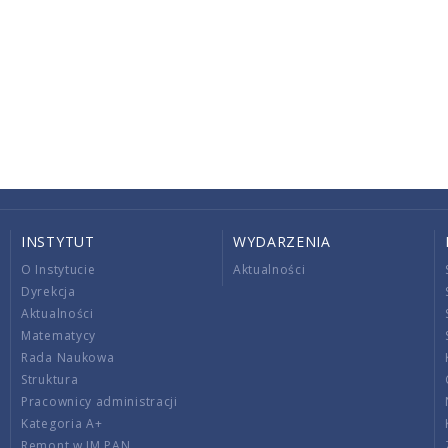
INSTYTUT
WYDARZENIA
O Instytucie
Aktualności
Dyrekcja
Aktualności
Matematycy
Rada Naukowa
Struktura
Pracownicy administracji
Kategoria A+
Remont w IM PAN