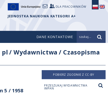
DLA PRACOWNIKÓW
JEDNOSTKA NAUKOWA KATEGORII A+
DANE KONTAKTOWE
szukaj...
/
pl
/
Wydawnictwa
/
Czasopisma
POBIERZ ZGODNIE Z CC-BY
PRZESZUKAJ WYDAWNICTWA
IMPAN
 5 / 1958