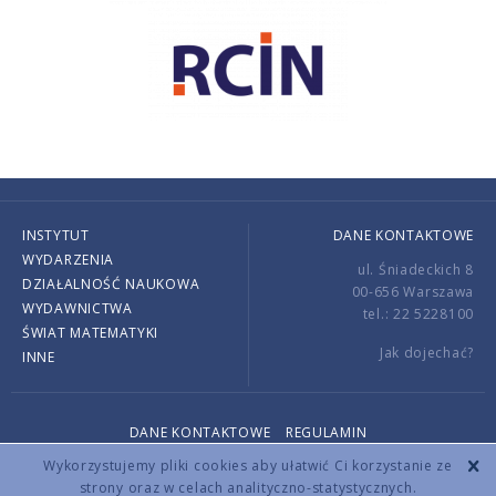
INSTYTUT
DANE KONTAKTOWE
WYDARZENIA
ul. Śniadeckich 8
DZIAŁALNOŚĆ NAUKOWA
00-656 Warszawa
WYDAWNICTWA
tel.: 22 5228100
ŚWIAT MATEMATYKI
Jak dojechać?
INNE
DANE KONTAKTOWE
REGULAMIN
Copyright © 2026 by IMPAN. All rights reserved.
Wykorzystujemy pliki cookies aby ułatwić Ci korzystanie ze
strony oraz w celach analityczno-statystycznych.