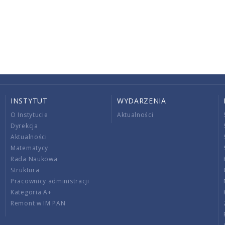
INSTYTUT
WYDARZENIA
O Instytucie
Aktualności
Dyrekcja
Aktualności
Matematycy
Rada Naukowa
Struktura
Pracownicy administracji
Kategoria A+
Remont w IM PAN