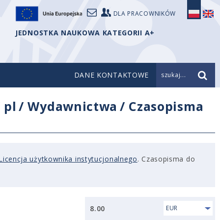
DLA PRACOWNIKÓW
JEDNOSTKA NAUKOWA KATEGORII A+
DANE KONTAKTOWE
szukaj...
/
pl
/
Wydawnictwa
/
Czasopisma
Licencja użytkownika instytucjonalnego
. Czasopisma do
8.00
EUR