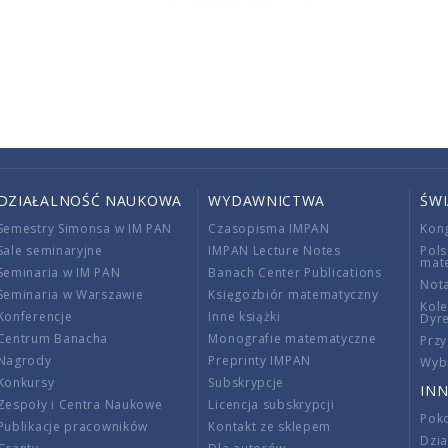
DZIAŁALNOŚĆ NAUKOWA
WYDAWNICTWA
ŚW
Semestry Simonsa w IM PAN
Czasopisma IMPAN
Kon
Sale seminaryjne
IMPAN Lecture Notes
Pols
mat
Seminaria w IM PAN
Banach Center Publications
Nota
Seminaria w Warszawie
Księgozbiór matematyczny
Kole
Konferencje
Inne książki
Dyr
Centrum Banacha
Monografie matematyczne
Przy
Nagrody
Preprinty IMPAN
Wybi
Konkursy
Subskrypcje
INN
Zespoły i Centra Naukowe
Licencja subskrypcji
Poko
Publikacje pracowników
Kontakt ze sklepem
Dzi