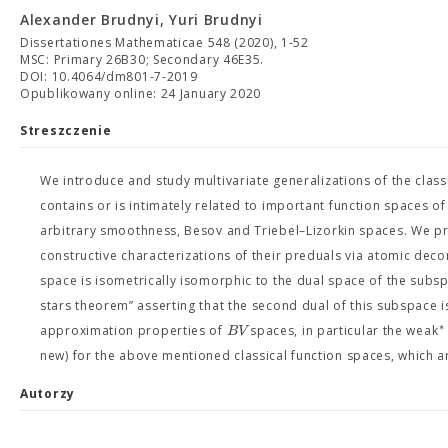
Alexander Brudnyi, Yuri Brudnyi
Dissertationes Mathematicae 548 (2020), 1-52
MSC: Primary 26B30; Secondary 46E35.
DOI: 10.4064/dm801-7-2019
Opublikowany online: 24 January 2020
Streszczenie
We introduce and study multivariate generalizations of the class
contains or is intimately related to important function spaces o
arbitrary smoothness, Besov and Triebel–Lizorkin spaces. We pr
constructive characterizations of their preduals via atomic dec
space is isometrically isomorphic to the dual space of the subs
stars theorem” asserting that the second dual of this subspace i
∗
B
V
approximation properties of
spaces, in particular the weak
new) for the above mentioned classical function spaces, which 
Autorzy