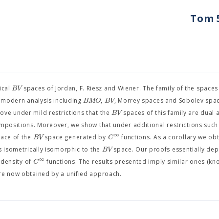
Tom 5
B
V
ical
spaces of Jordan, F. Riesz and Wiener. The family of the space
B
M
O
B
V
f modern analysis including
,
, Morrey spaces and Sobolev spa
B
V
ove under mild restrictions that the
spaces of this family are dual 
ompositions. Moreover, we show that under additional restrictions such
∞
B
V
C
pace of the
space generated by
functions. As a corollary we obt
B
V
s isometrically isomorphic to the
space. Our proofs essentially de
∞
C
density of
functions. The results presented imply similar ones (k
are now obtained by a unified approach.