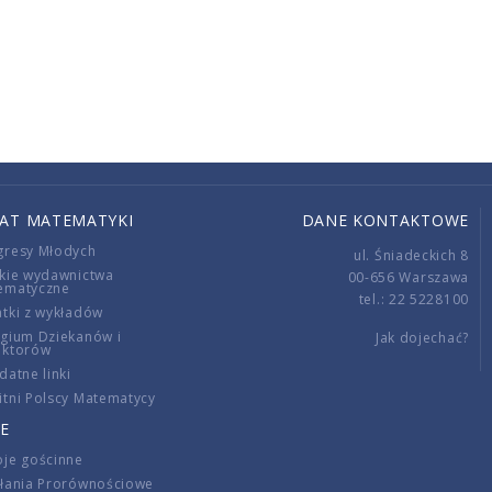
IAT MATEMATYKI
DANE KONTAKTOWE
gresy Młodych
ul. Śniadeckich 8
kie wydawnictwa
00-656 Warszawa
ematyczne
tel.: 22 5228100
tki z wykładów
gium Dziekanów i
Jak dojechać?
ektorów
datne linki
tni Polscy Matematycy
E
je gościnne
ałania Prorównościowe