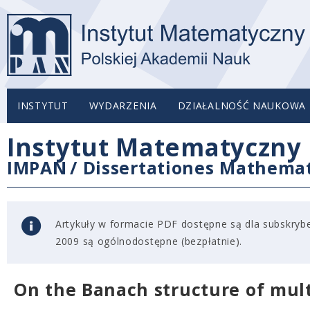
INSTYTUT
WYDARZENIA
DZIAŁALNOŚĆ NAUKOWA
Instytut Matematyczny 
IMPAN
/
Dissertationes Mathema
Artykuły w formacie PDF dostępne są dla subskryben
2009 są ogólnodostępne (bezpłatnie).
On the Banach structure of mult