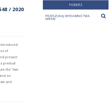
POBIERZ
48 / 2020
PRZESZUKAJ WYDAWNICTWA
IMPAN
s introduced
ces of
and present
 a predual
ain the “two
pend on
nown and