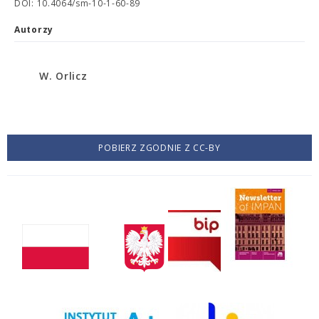
DOI: 10.4064/sm-10-1-60-89
Autorzy
W. Orlicz
POBIERZ ZGODNIE Z CC-BY