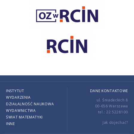
INSTYTUT
DANE KONTAKTOWE
WYDARZENIA
ul. Śniadeckich 8
DZIAŁALNOŚĆ NAUKOWA
00-656 Warszawa
WYDAWNICTWA
tel.: 22 5228100
ŚWIAT MATEMATYKI
Jak dojechać?
INNE