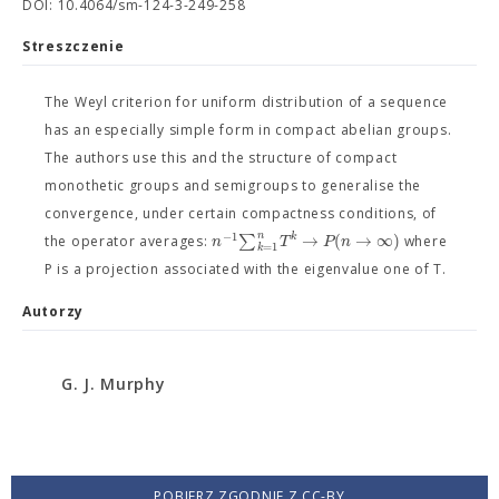
DOI: 10.4064/sm-124-3-249-258
Streszczenie
The Weyl criterion for uniform distribution of a sequence
has an especially simple form in compact abelian groups.
The authors use this and the structure of compact
monothetic groups and semigroups to generalise the
convergence, under certain compactness conditions, of
−
1
n
∑
→
(
→
∞
)
k
n
T
P
n
the operator averages:
where
=
1
k
P is a projection associated with the eigenvalue one of T.
Autorzy
G. J. Murphy
POBIERZ ZGODNIE Z CC-BY