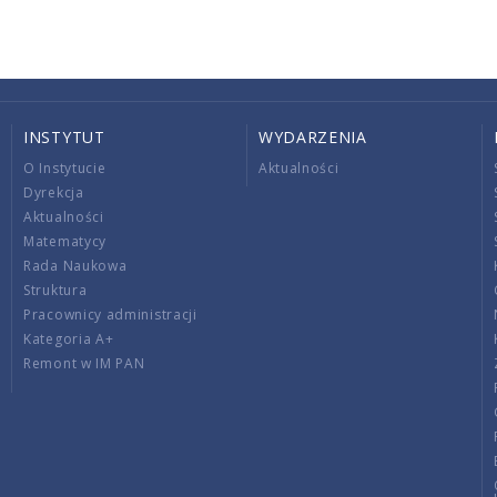
INSTYTUT
WYDARZENIA
O Instytucie
Aktualności
Dyrekcja
Aktualności
Matematycy
Rada Naukowa
Struktura
Pracownicy administracji
Kategoria A+
Remont w IM PAN