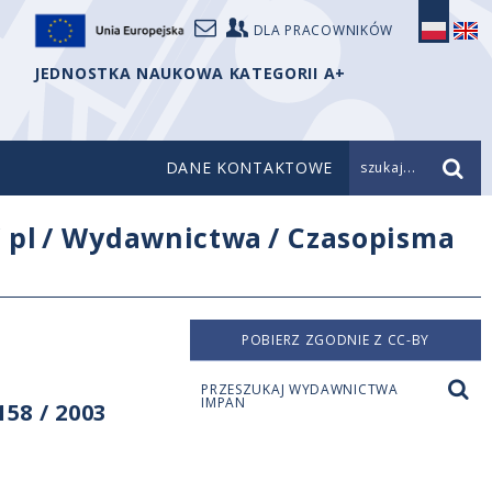
DLA PRACOWNIKÓW
JEDNOSTKA NAUKOWA KATEGORII A+
DANE KONTAKTOWE
szukaj...
/
pl
/
Wydawnictwa
/
Czasopisma
POBIERZ ZGODNIE Z CC-BY
PRZESZUKAJ WYDAWNICTWA
IMPAN
58 / 2003