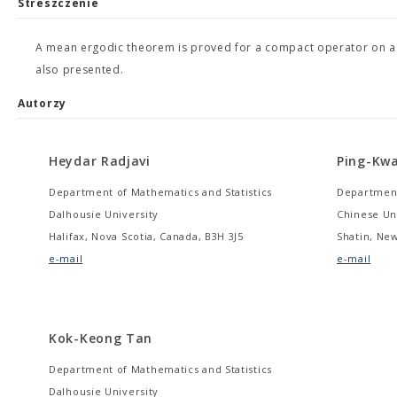
Streszczenie
A mean ergodic theorem is proved for a compact operator on 
also presented.
Autorzy
Heydar Radjavi
Ping-Kw
Department of Mathematics and Statistics
Department
Dalhousie University
Chinese Un
Halifax, Nova Scotia, Canada, B3H 3J5
Shatin, Ne
e-mail
e-mail
Kok-Keong Tan
Department of Mathematics and Statistics
Dalhousie University