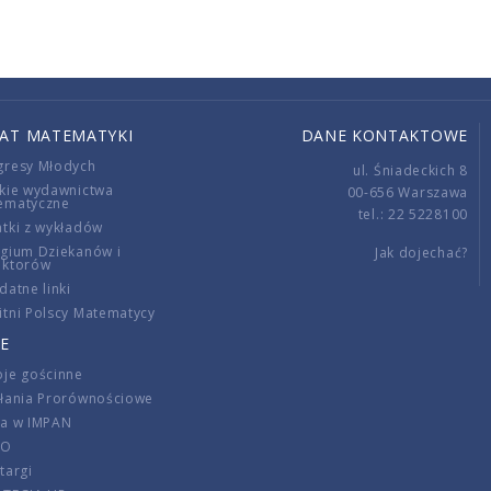
IAT MATEMATYKI
DANE KONTAKTOWE
gresy Młodych
ul. Śniadeckich 8
kie wydawnictwa
00-656 Warszawa
ematyczne
tel.: 22 5228100
tki z wykładów
gium Dziekanów i
Jak dojechać?
ektorów
datne linki
tni Polscy Matematycy
E
je gościnne
ałania Prorównościowe
ca w IMPAN
DO
targi