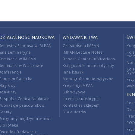
DZIAŁALNOŚĆ NAUKOWA
WYDAWNICTWA
ŚW
Semestry Simonsa w IM PAN
Czasopisma IMPAN
Kon
Sale seminaryjne
IMPAN Lecture Notes
Pols
mat
Seminaria w IM PAN
Banach Center Publications
Nota
Seminaria w Warszawie
Księgozbiór matematyczny
Kole
Konferencje
Inne książki
Dyr
Centrum Banacha
Monografie matematyczne
Przy
Nagrody
Preprinty IMPAN
Wybi
Konkursy
Subskrypcje
INN
Zespoły i Centra Naukowe
Licencja subskrypcji
Poko
Publikacje pracowników
Kontakt ze sklepem
Dzi
Granty
Dla autorów
Pra
Programy międzynarodowe
RO
Biblioteka
Prze
Ośrodek Badawczo-