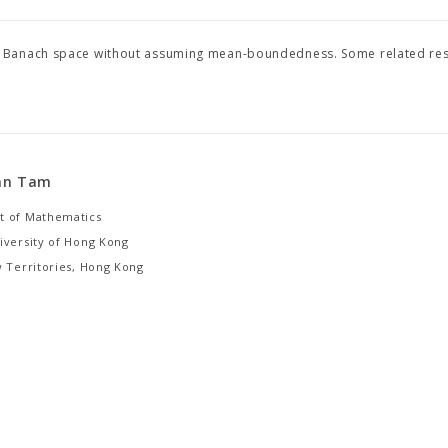
a Banach space without assuming mean-boundedness. Some related res
an Tam
 of Mathematics
iversity of Hong Kong
w Territories, Hong Kong