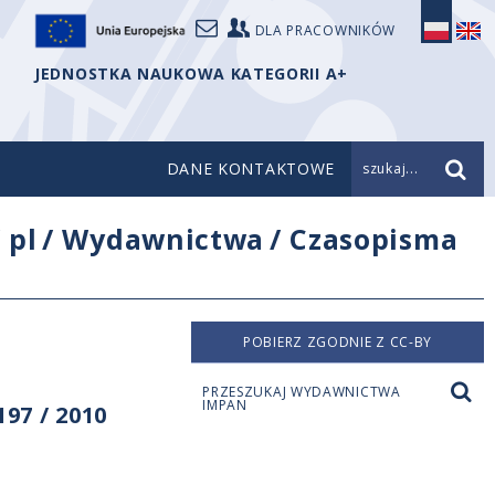
DLA PRACOWNIKÓW
JEDNOSTKA NAUKOWA KATEGORII A+
DANE KONTAKTOWE
szukaj...
/
pl
/
Wydawnictwa
/
Czasopisma
POBIERZ ZGODNIE Z CC-BY
PRZESZUKAJ WYDAWNICTWA
IMPAN
97 / 2010