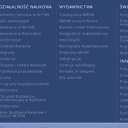
DZIAŁALNOŚĆ NAUKOWA
WYDAWNICTWA
ŚW
Semestry Simonsa w IM PAN
Czasopisma IMPAN
Kon
Sale seminaryjne
IMPAN Lecture Notes
Pols
mat
Seminaria w IM PAN
Banach Center Publications
Nota
Seminaria w Warszawie
Księgozbiór matematyczny
Kole
Konferencje
Inne książki
Dyr
Centrum Banacha
Monografie matematyczne
Przy
Nagrody
Preprinty IMPAN
Wybi
Konkursy
Subskrypcje
INN
Zespoły i Centra Naukowe
Licencja subskrypcji
Poko
Publikacje pracowników
Kontakt ze sklepem
Dzi
Granty
Dla autorów
Pra
Programy międzynarodowe
RO
Biblioteka
Prze
Ośrodek Badawczo-
Konferencyjny w Będlewie
STR
Doktoranci
Poli
Małe Spotkania Naukowe i
Dof
Goście IM PAN
Komi
Info