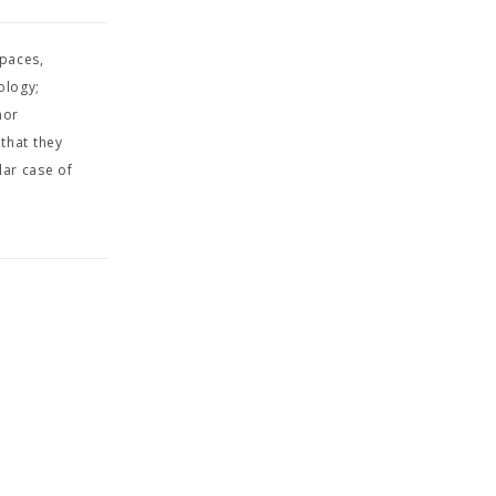
paces,
ology;
nor
that they
lar case of