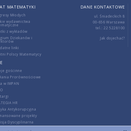
IAT MATEMATYKI
DANE KONTAKTOWE
gresy Młodych
ul. Śniadeckich 8
kie wydawnictwa
00-656 Warszawa
ematyczne
tel.: 22 5228100
tki z wykładów
gium Dziekanów i
Jak dojechać?
ektorów
datne linki
tni Polscy Matematycy
E
je gościnne
ałania Prorównościowe
ca w IMPAN
DO
targi
ATEGIA HR
tyka Antykorupcyjna
inansowane projekty
sja Dyscyplinarna
rmator