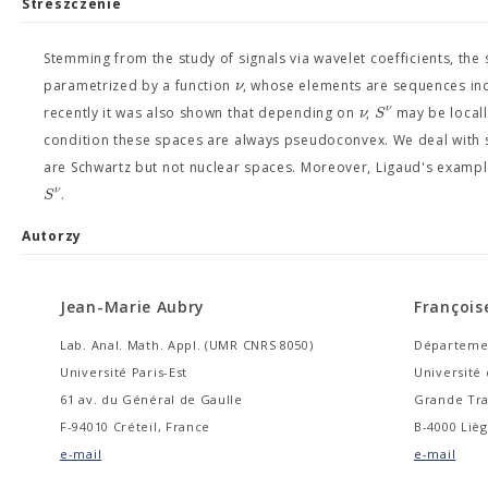
Streszczenie
Stemming from the study of signals via wavelet coefficients, the
ν
parametrized by a function
, whose elements are sequences ind
ν
ν
S
recently it was also shown that depending on
,
may be locall
condition these spaces are always pseudoconvex. We deal with 
are Schwartz but not nuclear spaces. Moreover, Ligaud's examp
ν
S
.
Autorzy
Jean-Marie Aubry
François
Lab. Anal. Math. Appl. (UMR CNRS 8050)
Départemen
Université Paris-Est
Université 
61 av. du Général de Gaulle
Grande Tra
F-94010 Créteil, France
B-4000 Lièg
e-mail
e-mail