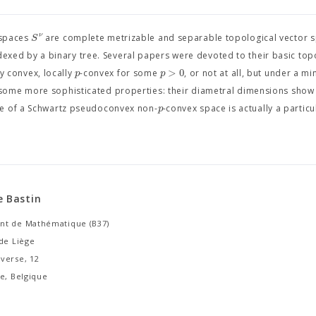
ν
S
 spaces
are complete metrizable and separable topological vector s
exed by a binary tree. Several papers were devoted to their basic top
>
0
p
p
y convex, locally
-convex for some
, or not at all, but under a mi
some more sophisticated properties: their diametral dimensions show 
p
le of a Schwartz pseudoconvex non-
-convex space is actually a particu
e Bastin
t de Mathématique (B37)
de Liège
verse, 12
e, Belgique