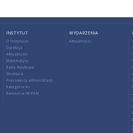
INSTYTUT
WYDARZENIA
O Instytucie
Aktualności
Dyrekcja
Aktualności
Matematycy
Rada Naukowa
Struktura
Pracownicy administracji
Kategoria A+
Remont w IM PAN