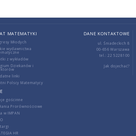
IAT MATEMATYKI
DANE KONTAKTOWE
gresy Młodych
ul. Śniadeckich 8
kie wydawnictwa
00-656 Warszawa
ematyczne
tel.: 22 5228100
tki z wykładów
gium Dziekanów i
Jak dojechać?
ektorów
datne linki
tni Polscy Matematycy
E
je gościnne
ałania Prorównościowe
ca w IMPAN
DO
targi
ATEGIA HR