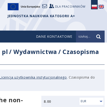
DLA PRACOWNIKÓW
JEDNOSTKA NAUKOWA KATEGORII A+
DANE KONTAKTOWE
szukaj...
/
pl
/
Wydawnictwa
/
Czasopisma
Licencja użytkownika instytucjonalnego
. Czasopisma do
the non-
8.00
EUR