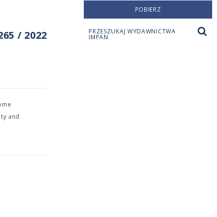
POBIERZ
PRZESZUKAJ WYDAWNICTWA
65 / 2022
IMPAN
some
ity and