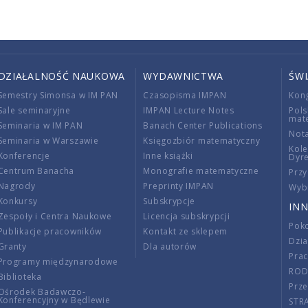
DZIAŁALNOŚĆ NAUKOWA
WYDAWNICTWA
ŚW
Semestry Simonsa w IM PAN
Czasopisma IMPAN
Kon
Sale seminaryjne
IMPAN Lecture Notes
Pols
mat
Seminaria w IM PAN
Banach Center Publications
Nota
Seminaria w Warszawie
Księgozbiór matematyczny
Kole
Konferencje
Inne książki
Dyr
Centrum Banacha
Monografie matematyczne
Przy
Nagrody
Preprinty IMPAN
Wybi
Konkursy
Subskrypcje
INN
Zespoły i Centra Naukowe
Licencja subskrypcji
Poko
Publikacje pracowników
Kontakt ze sklepem
Dzi
Granty
Dla autorów
Pra
Programy międzynarodowe
RO
Biblioteka
Prze
Ośrodek Badawczo-
Konferencyjny w Będlewie
STR