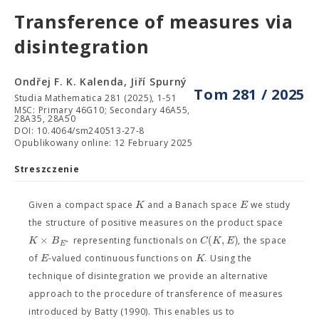
Transference of measures via
disintegration
Ondřej F. K. Kalenda, Jiří Spurný
Tom 281 / 2025
Studia Mathematica 281 (2025), 1-51
MSC: Primary 46G10; Secondary 46A55,
28A35, 28A50
DOI: 10.4064/sm240513-27-8
Opublikowany online: 12 February 2025
Streszczenie
K
E
Given a compact space
and a Banach space
we study
the structure of positive measures on the product space
×
(
,
)
K
B
C
K
E
representing functionals on
, the space
∗
E
E
K
of
-valued continuous functions on
. Using the
technique of disintegration we provide an alternative
approach to the procedure of transference of measures
introduced by Batty (1990). This enables us to