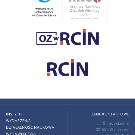
INSTYTUT
DANE KONTAKTOWE
WYDARZENIA
ul. Śniadeckich 8
DZIAŁALNOŚĆ NAUKOWA
00-656 Warszawa
WYDAWNICTWA