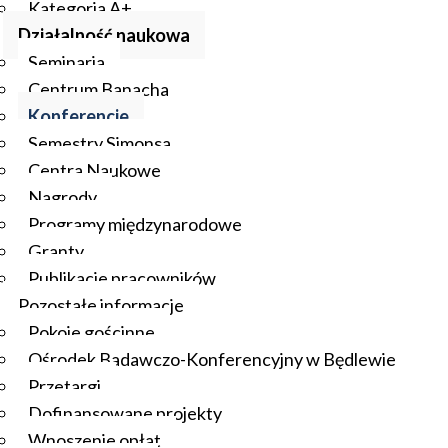
Kategoria A+
Działalność naukowa
Seminaria
Centrum Banacha
Konferencje
Semestry Simonsa
Centra Naukowe
Nagrody
Programy międzynarodowe
Granty
Publikacje pracowników
Pozostałe informacje
Pokoje gościnne
Ośrodek Badawczo-Konferencyjny w Będlewie
Przetargi
Dofinansowane projekty
Wnoszenie opłat