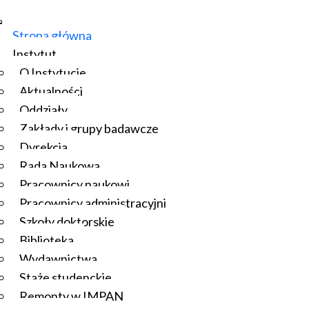
Strona główna
Instytut
O Instytucie
Aktualności
Oddziały
Zakłady i grupy badawcze
Dyrekcja
Rada Naukowa
Pracownicy naukowi
Pracownicy administracyjni
Szkoły doktorskie
Biblioteka
Wydawnictwa
Staże studenckie
Remonty w IMPAN