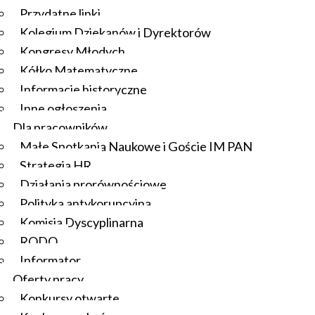
Przydatne linki
Kolegium Dziekanów i Dyrektorów
Kongresy Młodych
Kółko Matematyczne
Informacje historyczne
Inne ogłoszenia
Dla pracowników
Małe Spotkania Naukowe i Goście IM PAN
Strategia HR
Działania prorównościowe
Polityka antykorupcyjna
Komisja Dyscyplinarna
RODO
Informator
Oferty pracy
Konkursy otwarte