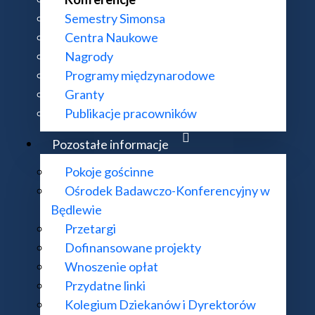
Semestry Simonsa
Centra Naukowe
Nagrody
Programy międzynarodowe
Granty
Publikacje pracowników
Pozostałe informacje
Pokoje gościnne
Ośrodek Badawczo-Konferencyjny w
Będlewie
Przetargi
Dofinansowane projekty
Wnoszenie opłat
Przydatne linki
Kolegium Dziekanów i Dyrektorów