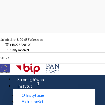
. Śniadeckich 8, 00-656 Warszawa
+48 22 522 81 00
im@impan.pl
aj
ukowa
Konferencje
Konferencje Zastosowań Matematyki
XLII
Strona główna
Instytut
O Instytucie
Aktualności