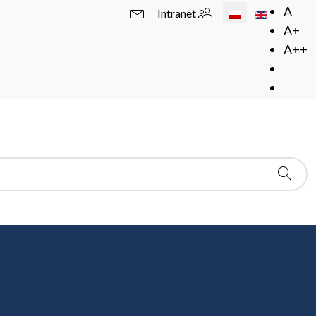
Wybierz swój język
A
Intranet
A+
A++
I Konferencja