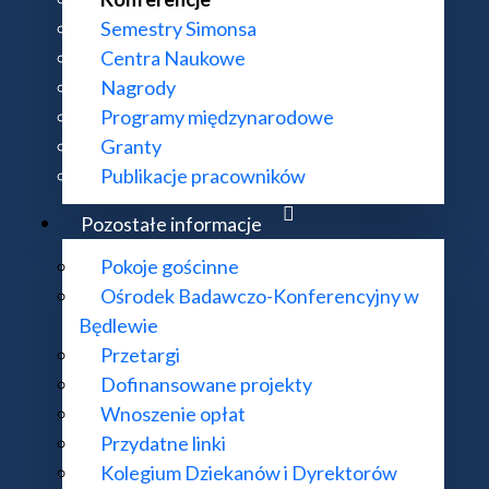
Semestry Simonsa
Centra Naukowe
Nagrody
Programy międzynarodowe
Granty
Publikacje pracowników
Pozostałe informacje
Pokoje gościnne
Ośrodek Badawczo-Konferencyjny w
Będlewie
Przetargi
Dofinansowane projekty
Wnoszenie opłat
Przydatne linki
Kolegium Dziekanów i Dyrektorów