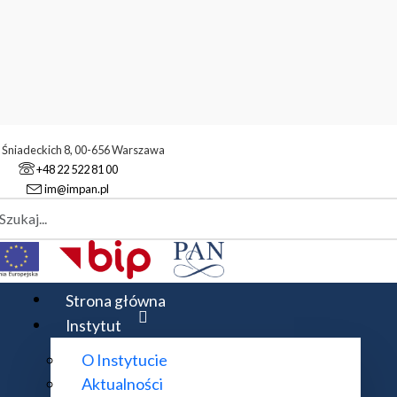
. Śniadeckich 8, 00-656 Warszawa
+48 22 522 81 00
im@impan.pl
aj
ukowa
Konferencje
Konferencje Zastosowań Matematyki
XLII
Strona główna
Instytut
O Instytucie
Aktualności