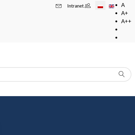
Wybierz swój język
A
Intranet
A+
A++
I Konferencja