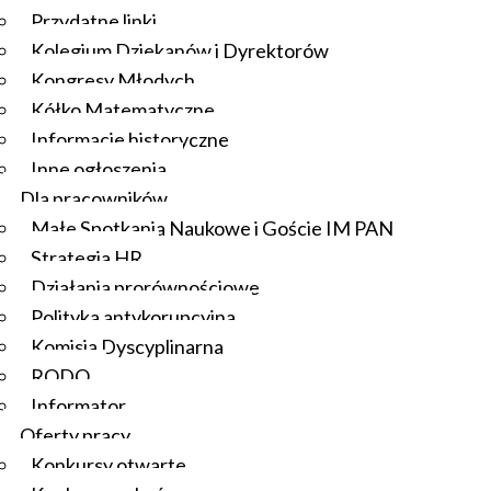
Przydatne linki
Kolegium Dziekanów i Dyrektorów
Kongresy Młodych
Kółko Matematyczne
Informacje historyczne
Inne ogłoszenia
Dla pracowników
Małe Spotkania Naukowe i Goście IM PAN
Strategia HR
Działania prorównościowe
Polityka antykorupcyjna
Komisja Dyscyplinarna
RODO
Informator
Oferty pracy
Konkursy otwarte