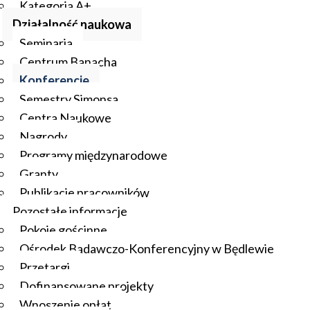
Kategoria A+
Działalność naukowa
Seminaria
Centrum Banacha
Konferencje
Semestry Simonsa
Centra Naukowe
Nagrody
Programy międzynarodowe
Granty
Publikacje pracowników
Pozostałe informacje
Pokoje gościnne
Ośrodek Badawczo-Konferencyjny w Będlewie
Przetargi
Dofinansowane projekty
Wnoszenie opłat