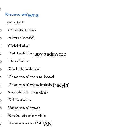
Strona główna
Instytut
O Instytucie
Aktualności
Oddziały
Zakłady i grupy badawcze
Dyrekcja
Rada Naukowa
Pracownicy naukowi
Pracownicy administracyjni
Szkoły doktorskie
Biblioteka
Wydawnictwa
Staże studenckie
Remonty w IMPAN