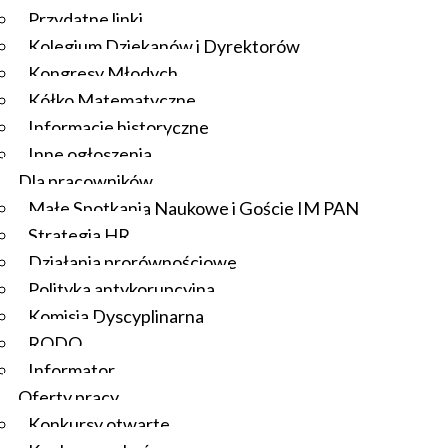
Przydatne linki
Kolegium Dziekanów i Dyrektorów
Kongresy Młodych
Kółko Matematyczne
Informacje historyczne
Inne ogłoszenia
Dla pracowników
Małe Spotkania Naukowe i Goście IM PAN
Strategia HR
Działania prorównościowe
Polityka antykorupcyjna
Komisja Dyscyplinarna
RODO
Informator
Oferty pracy
Konkursy otwarte