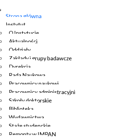
Strona główna
Instytut
O Instytucie
Aktualności
Oddziały
Zakłady i grupy badawcze
Dyrekcja
Rada Naukowa
Pracownicy naukowi
Pracownicy administracyjni
Szkoły doktorskie
Biblioteka
Wydawnictwa
Staże studenckie
Remonty w IMPAN