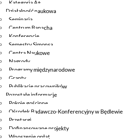
Kategoria A+
Działalność naukowa
Seminaria
Centrum Banacha
Konferencje
Semestry Simonsa
Centra Naukowe
Nagrody
Programy międzynarodowe
Granty
Publikacje pracowników
Pozostałe informacje
Pokoje gościnne
Ośrodek Badawczo-Konferencyjny w Będlewie
Przetargi
Dofinansowane projekty
Wnoszenie opłat