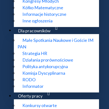
Kongresy Młodych
Kółko Matematyczne
Informacje historyczne
Geometria niekomutatywna
Inne ogłoszenia
Dla pracowników
Małe Spotkania Naukowe i Goście IM
PAN
Strategia HR
Działania prorównościowe
Polityka antykorupcyjna
Komisja Dyscyplinarna
RODO
Informator
Równania Różniczkowe Cząstkowe
Oferty pracy
Konkursy otwarte