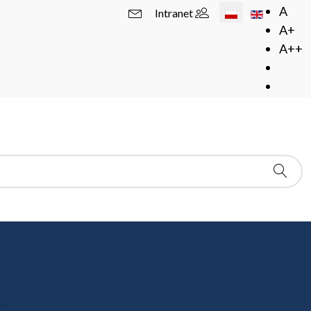
Wybierz swój język
A
Intranet
A+
A++