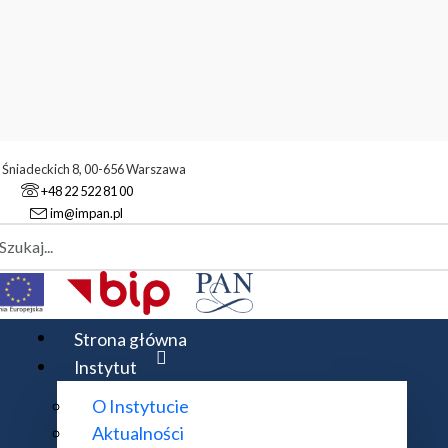
. Śniadeckich 8, 00-656 Warszawa
+48 22 522 81 00
im@impan.pl
aj
oria Funkcji i Przekształceń
nkcji i Przekształceń
Strona główna
Instytut
O Instytucie
Aktualności