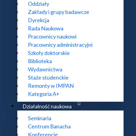
Oddziały
Zakłady i grupy badawcze
Dyrekcja
Rada Naukowa
Pracownicy naukowi
Metody wariacyjne i PDE
Pracownicy administracyjni
Szkoły doktorskie
Biblioteka
Wydawnictwa
Równania Różniczkowe
Staże studenckie
Remonty w IMPAN
Kategoria A+
Procesy Stochastyczne
Działalność naukowa
Seminaria
tatystyka matematyczna i inne zastosowania probabilisty
Centrum Banacha
Konferencje