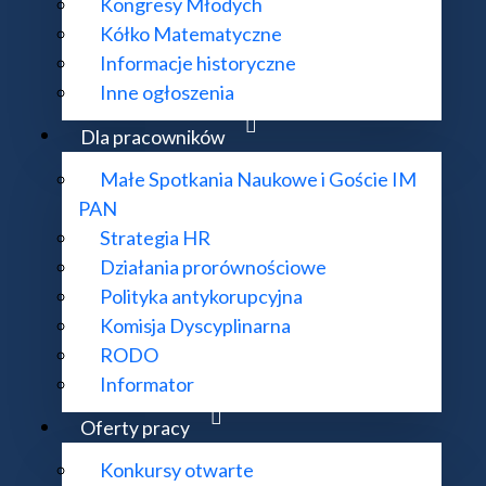
Kongresy Młodych
Kółko Matematyczne
Informacje historyczne
Geometria niekomutatywna
Inne ogłoszenia
Dla pracowników
Małe Spotkania Naukowe i Goście IM
PAN
Strategia HR
Działania prorównościowe
Polityka antykorupcyjna
Komisja Dyscyplinarna
RODO
Informator
Równania Różniczkowe Cząstkowe
Oferty pracy
Konkursy otwarte