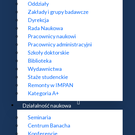
Oddziały
Zakłady i grupy badawcze
Dyrekcja
Rada Naukowa
Pracownicy naukowi
Metody wariacyjne i PDE
Pracownicy administracyjni
Szkoły doktorskie
Biblioteka
Wydawnictwa
Równania Różniczkowe
Staże studenckie
Remonty w IMPAN
Kategoria A+
Procesy Stochastyczne
Działalność naukowa
Seminaria
tatystyka matematyczna i inne zastosowania probabilisty
Centrum Banacha
Konferencje