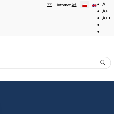
Wybierz swój język
A
Intranet
A+
A++