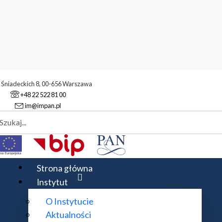
. Śniadeckich 8, 00-656 Warszawa
+48 22 522 81 00
im@impan.pl
aj
oria Funkcji i Przekształceń
nkcji i Przekształceń
Strona główna
Instytut
O Instytucie
Aktualności