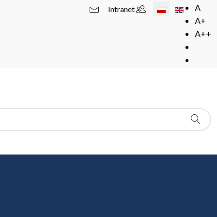
Wybierz swój język
A
Intranet
A+
A++