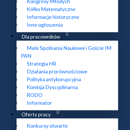
Kongresy Młodych
Kółko Matematyczne
Informacje historyczne
Inne ogłoszenia
Dla pracowników
Małe Spotkania Naukowe i Goście IM
PAN
Strategia HR
Działania prorównościowe
Polityka antykorupcyjna
Komisja Dyscyplinarna
RODO
Metody wariacyjne i PDE
Informator
Oferty pracy
Równania Różniczkowe
Konkursy otwarte