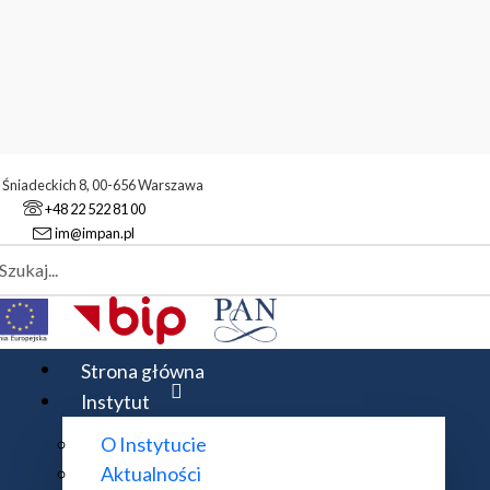
. Śniadeckich 8, 00-656 Warszawa
+48 22 522 81 00
im@impan.pl
aj
yczne Techniki
Techniki
Strona główna
Instytut
O Instytucie
 Regińska
Aktualności