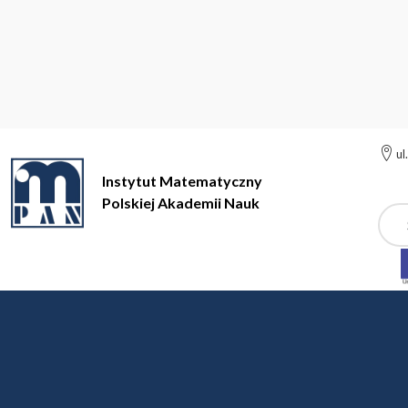
ul
Instytut Matematyczny
Polskiej Akademii Nauk
Szuk
Instytut Matematyczny Polskiej Akademii Nauk
Metody Matemat
Metody Matematyczne 
dr hab. Ewa Bednarczuk (IBS PAN), prof. dr hab. Teresa