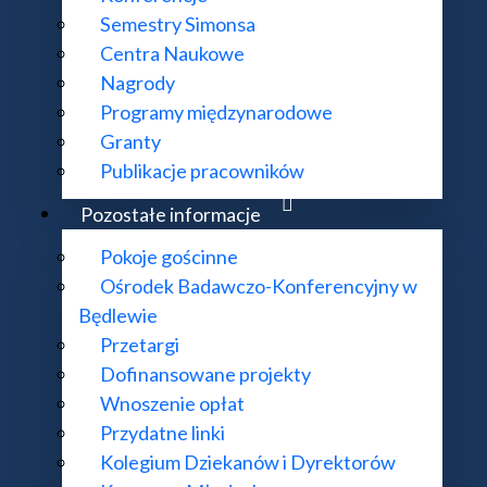
Semestry Simonsa
Centra Naukowe
Nagrody
Programy międzynarodowe
Granty
Publikacje pracowników
Pozostałe informacje
Pokoje gościnne
Ośrodek Badawczo-Konferencyjny w
Będlewie
Przetargi
Dofinansowane projekty
Wnoszenie opłat
Przydatne linki
Kolegium Dziekanów i Dyrektorów