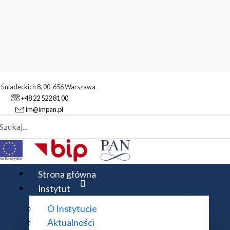
. Śniadeckich 8, 00-656 Warszawa
+48 22 522 81 00
im@impan.pl
aj
yczne Techniki
Techniki
Strona główna
Instytut
O Instytucie
 Regińska
Aktualności