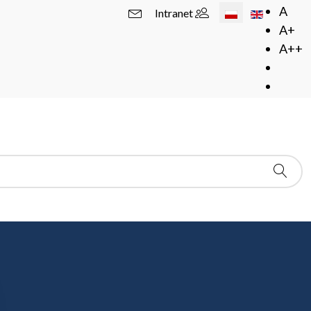
Wybierz swój język
A
Intranet
A+
A++