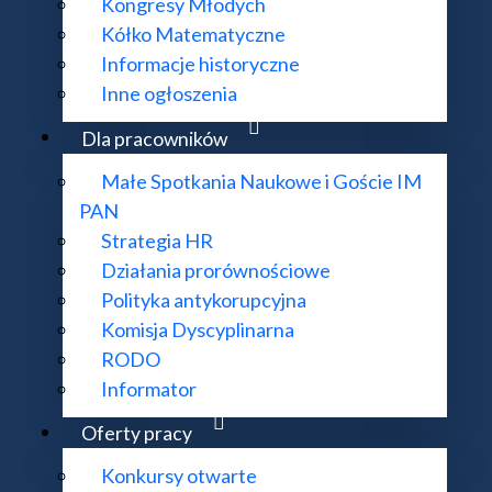
Kongresy Młodych
Kółko Matematyczne
Informacje historyczne
Inne ogłoszenia
Dla pracowników
Małe Spotkania Naukowe i Goście IM
PAN
Strategia HR
Działania prorównościowe
Polityka antykorupcyjna
Komisja Dyscyplinarna
RODO
Metody wariacyjne i PDE
Informator
Oferty pracy
Równania Różniczkowe
Konkursy otwarte