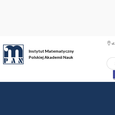
ul
Instytut Matematyczny
Polskiej Akademii Nauk
Szuk
Instytut Matematyczny Polskiej Akademii Nauk
Metody Matemat
Metody Matematyczne 
dr hab. Ewa Bednarczuk (IBS PAN), prof. dr hab. Teresa