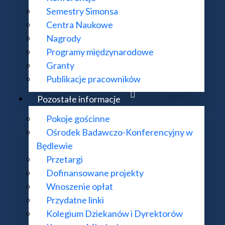
Semestry Simonsa
Centra Naukowe
Nagrody
Programy międzynarodowe
Granty
Publikacje pracowników
Pozostałe informacje
Pokoje gościnne
Ośrodek Badawczo-Konferencyjny w
Będlewie
Przetargi
Dofinansowane projekty
Wnoszenie opłat
Przydatne linki
Kolegium Dziekanów i Dyrektorów