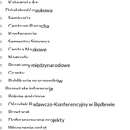
Kategoria A+
Działalność naukowa
Seminaria
Centrum Banacha
Konferencje
Semestry Simonsa
Centra Naukowe
Nagrody
Programy międzynarodowe
Granty
Publikacje pracowników
Pozostałe informacje
Pokoje gościnne
Ośrodek Badawczo-Konferencyjny w Będlewie
Przetargi
Dofinansowane projekty
Wnoszenie opłat