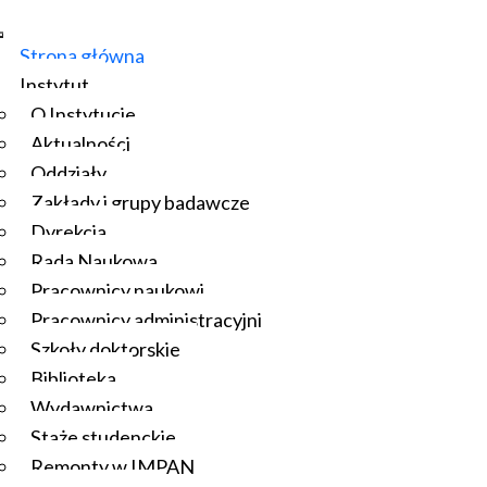
Strona główna
Instytut
O Instytucie
Aktualności
Oddziały
Zakłady i grupy badawcze
Dyrekcja
Rada Naukowa
Pracownicy naukowi
Pracownicy administracyjni
Szkoły doktorskie
Biblioteka
Wydawnictwa
Staże studenckie
Remonty w IMPAN