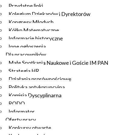
Przydatne linki
Kolegium Dziekanów i Dyrektorów
Kongresy Młodych
Kółko Matematyczne
Informacje historyczne
Inne ogłoszenia
Dla pracowników
Małe Spotkania Naukowe i Goście IM PAN
Strategia HR
Działania prorównościowe
Polityka antykorupcyjna
Komisja Dyscyplinarna
RODO
Informator
Oferty pracy
Konkursy otwarte