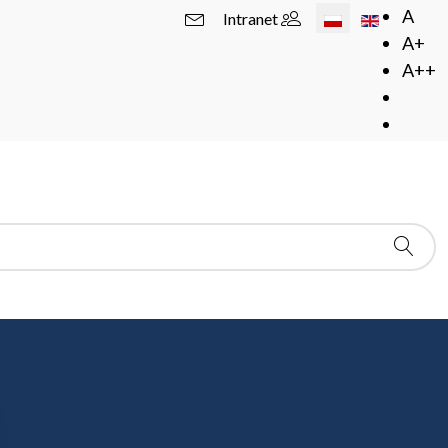
Wybierz swój język
A
Intranet
A+
A++