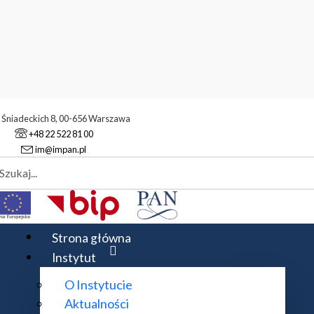
. Śniadeckich 8, 00-656 Warszawa
+48 22 522 81 00
im@impan.pl
aj
yki Finansowej
nansowej
Strona główna
Instytut
O Instytucie
Aktualności