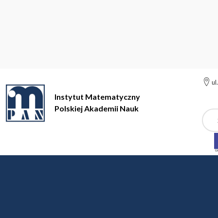
ul
Instytut Matematyczny
Polskiej Akademii Nauk
Szuk
Instytut Matematyczny Polskiej Akademii Nauk
Metody Matemat
Metody Matematyki Fi
Organizator: Łukasz Stettner