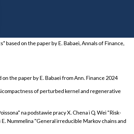
aper Z. Zheng, X. Guo (AMO 2024 90:43) and own
ts” based on the paper by E. Babaei, Annals of Finance,
sed on the paper by E. Babaei from Ann. Finance 2024
uasicompactness of perturbed kernel and regenerative
ssona" na podstawie pracy X. Chena i Q. Wei "Risk-
i E. Nummelina "General irreducible Markov chains and