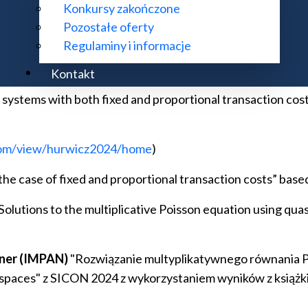
Konkursy zakończone
 of time inhomogeneous Markov processes (based on the p
Pozostałe oferty
Regulaminy i informacje
na)
Kontakt
n systems with both fixed and proportional transaction cos
.com/view/hurwicz2024/home
)
r the case of fixed and proportional transaction costs” ba
"Solutions to the multiplicative Poisson equation using q
tner (IMPAN)
"Rozwiązanie multyplikatywnego równania Poi
 spaces" z SICON 2024 z wykorzystaniem wyników z książk