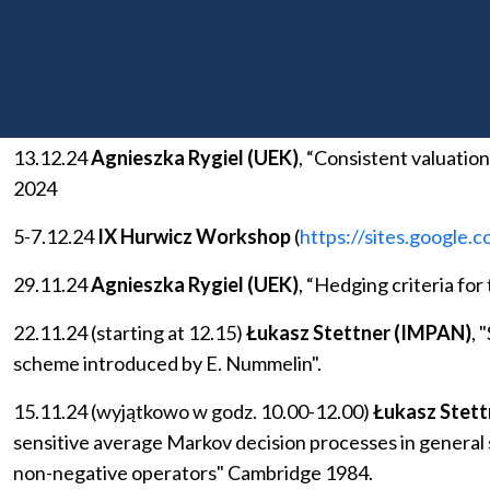
10.01.25,
Łukasz Stettner (IMPAN)
, Long run control
results).
20.12.24 - seminarium odwołane (konferencja zagranicz
13.12.24
Agnieszka Rygiel (UEK)
, “Consistent valuatio
2024
5-7.12.24
IX Hurwicz Workshop
(
https://sites.google
29.11.24
Agnieszka Rygiel (UEK)
, “Hedging criteria fo
22.11.24 (starting at 12.15)
Łukasz Stettner (IMPAN)
, 
scheme introduced by E. Nummelin".
15.11.24 (wyjątkowo w godz. 10.00-12.00)
Łukasz Stet
sensitive average Markov decision processes in general
non-negative operators" Cambridge 1984.