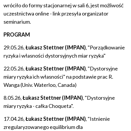
wróciło do formy stacjonarnej w sali 6, jest możliwość
uczestnictwa online - link przesyła organizator
seminarium.
PROGRAM
29.05.26,
Łukasz Stettner (IMPAN)
, "Porządkowanie
ryzyka i własności dystorsyjnych miar ryzyka"
22.05.26,
Łukasz Stettner (IMPAN)
, "Dystorsyjne
miary ryzyka ich własności" na podstawie prac R.
Wanga (Univ. Waterloo, Canada)
8.05.26,
Łukasz Stettner (IMPAN)
, "Dystorsyjne
miary ryzyka - całka Choqueta".
17.04.26,
Łukasz Stettner (IMPAN)
, "Istnienie
zregularyzowanego equilibrium dla