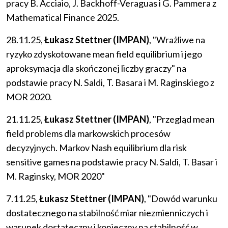
pracy B. Acciaio, J. Backhoff-Veraguas i G. Pammera z
Mathematical Finance 2025.
28.11.25,
Łukasz Stettner (IMPAN)
, "Wrażliwe na
ryzyko zdyskotowane mean field equilibrium i jego
aproksymacja dla skończonej liczby graczy" na
podstawie pracy N. Saldi, T. Basara i M. Raginskiego z
MOR 2020.
21.11.25,
Łukasz Stettner (IMPAN)
, "Przegląd mean
field problems dla markowskich procesów
decyzyjnych. Markov Nash equilibrium dla risk
sensitive games na podstawie pracy N. Saldi, T. Basar i
M. Raginsky, MOR 2020"
7.11.25,
Łukasz Stettner (IMPAN)
, "Dowód warunku
dostatecznego na stabilność miar niezmienniczych i
warunek dostateczny i konieczny na stabilność w