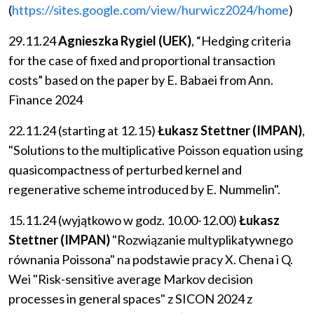
(
https://sites.google.com/view/hurwicz2024/home
)
29.11.24
Agnieszka Rygiel (UEK)
, “Hedging criteria
for the case of fixed and proportional transaction
costs” based on the paper by E. Babaei from Ann.
Finance 2024
22.11.24 (starting at 12.15)
Łukasz Stettner (IMPAN)
,
"Solutions to the multiplicative Poisson equation using
quasicompactness of perturbed kernel and
regenerative scheme introduced by E. Nummelin".
15.11.24 (wyjątkowo w godz. 10.00-12.00)
Łukasz
Stettner (IMPAN)
"Rozwiązanie multyplikatywnego
równania Poissona" na podstawie pracy X. Chena i Q.
Wei "Risk-sensitive average Markov decision
processes in general spaces" z SICON 2024 z