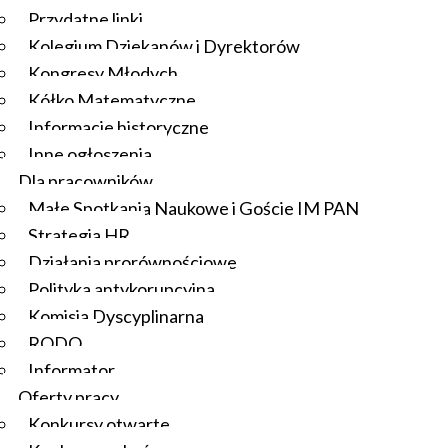
Przydatne linki
Kolegium Dziekanów i Dyrektorów
Kongresy Młodych
Kółko Matematyczne
Informacje historyczne
Inne ogłoszenia
Dla pracowników
Małe Spotkania Naukowe i Goście IM PAN
Strategia HR
Działania prorównościowe
Polityka antykorupcyjna
Komisja Dyscyplinarna
RODO
Informator
Oferty pracy
Konkursy otwarte