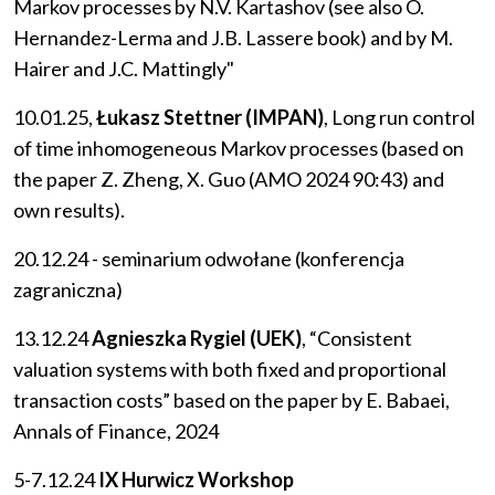
Markov processes by N.V. Kartashov (see also O.
Hernandez-Lerma and J.B. Lassere book) and by M.
Hairer and J.C. Mattingly"
10.01.25,
Łukasz Stettner (IMPAN)
, Long run control
of time inhomogeneous Markov processes (based on
the paper Z. Zheng, X. Guo (AMO 2024 90:43) and
own results).
20.12.24 - seminarium odwołane (konferencja
zagraniczna)
13.12.24
Agnieszka Rygiel (UEK)
, “Consistent
valuation systems with both fixed and proportional
transaction costs” based on the paper by E. Babaei,
Annals of Finance, 2024
5-7.12.24
IX Hurwicz Workshop