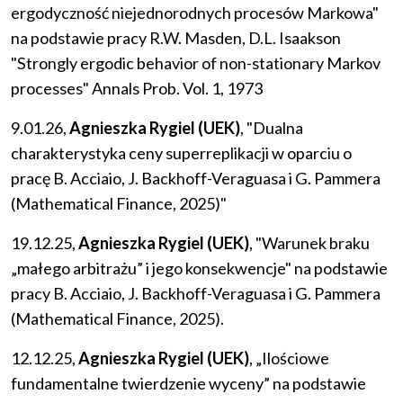
ergodyczność niejednorodnych procesów Markowa"
na podstawie pracy R.W. Masden, D.L. Isaakson
"Strongly ergodic behavior of non-stationary Markov
processes" Annals Prob. Vol. 1, 1973
9.01.26,
Agnieszka Rygiel (UEK)
, "Dualna
charakterystyka ceny superreplikacji w oparciu o
pracę B. Acciaio, J. Backhoff-Veraguasa i G. Pammera
(Mathematical Finance, 2025)"
19.12.25,
Agnieszka Rygiel (UEK)
, "Warunek braku
„małego arbitrażu” i jego konsekwencje" na podstawie
pracy B. Acciaio, J. Backhoff-Veraguasa i G. Pammera
(Mathematical Finance, 2025).
12.12.25,
Agnieszka Rygiel (UEK)
, „Ilościowe
fundamentalne twierdzenie wyceny” na podstawie