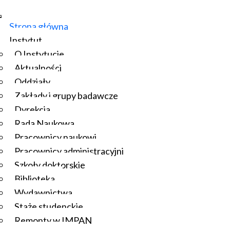
Strona główna
Instytut
O Instytucie
Aktualności
Oddziały
Zakłady i grupy badawcze
Dyrekcja
Rada Naukowa
Pracownicy naukowi
Pracownicy administracyjni
Szkoły doktorskie
Biblioteka
Wydawnictwa
Staże studenckie
Remonty w IMPAN