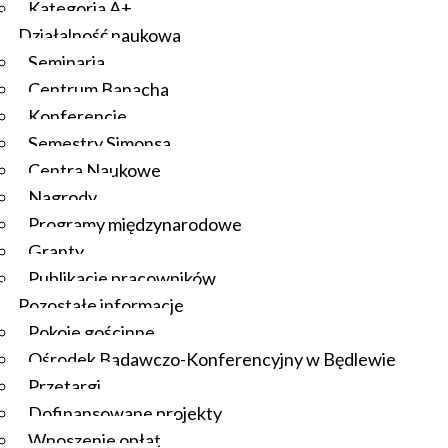
Kategoria A+
Działalność naukowa
Seminaria
Centrum Banacha
Konferencje
Semestry Simonsa
Centra Naukowe
Nagrody
Programy międzynarodowe
Granty
Publikacje pracowników
Pozostałe informacje
Pokoje gościnne
Ośrodek Badawczo-Konferencyjny w Będlewie
Przetargi
Dofinansowane projekty
Wnoszenie opłat