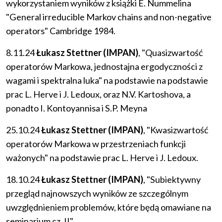
wykorzystaniem wyników z książki E. Nummelina
"General irreducible Markov chains and non-negative
operators" Cambridge 1984.
8.11.24
Łukasz Stettner (IMPAN)
, "Quasizwartość
operatorów Markowa, jednostajna ergodyczności z
wagami i spektralna luka" na podstawie na podstawie
prac L. Herve i J. Ledoux, oraz N.V. Kartoshova, a
ponadto I. Kontoyannisa i S.P. Meyna
25.10.24
Łukasz Stettner (IMPAN)
, "Kwasizwartość
operatorów Markowa w przestrzeniach funkcji
ważonych" na podstawie prac L. Herve i J. Ledoux.
18.10.24
Łukasz Stettner (IMPAN)
, "Subiektywny
przegląd najnowszych wyników ze szczególnym
uwzględnieniem problemów, które będą omawiane na
seminarium cz. II"