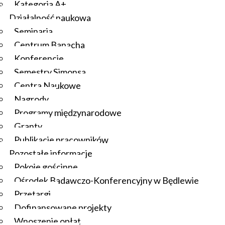
Kategoria A+
Działalność naukowa
Seminaria
Centrum Banacha
Konferencje
Semestry Simonsa
Centra Naukowe
Nagrody
Programy międzynarodowe
Granty
Publikacje pracowników
Pozostałe informacje
Pokoje gościnne
Ośrodek Badawczo-Konferencyjny w Będlewie
Przetargi
Dofinansowane projekty
Wnoszenie opłat