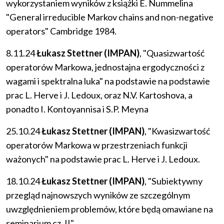
wykorzystaniem wyników z książki E. Nummelina
"General irreducible Markov chains and non-negative
operators" Cambridge 1984.
8.11.24
Łukasz Stettner (IMPAN)
, "Quasizwartość
operatorów Markowa, jednostajna ergodyczności z
wagami i spektralna luka" na podstawie na podstawie
prac L. Herve i J. Ledoux, oraz N.V. Kartoshova, a
ponadto I. Kontoyannisa i S.P. Meyna
25.10.24
Łukasz Stettner (IMPAN)
, "Kwasizwartość
operatorów Markowa w przestrzeniach funkcji
ważonych" na podstawie prac L. Herve i J. Ledoux.
18.10.24
Łukasz Stettner (IMPAN)
, "Subiektywny
przegląd najnowszych wyników ze szczególnym
uwzględnieniem problemów, które będą omawiane na
seminarium cz. II"