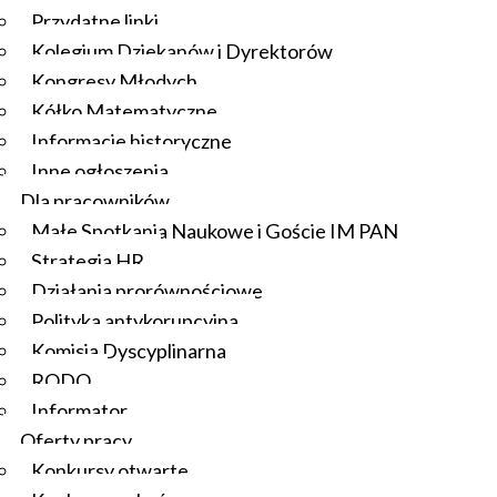
Przydatne linki
Kolegium Dziekanów i Dyrektorów
Kongresy Młodych
Kółko Matematyczne
Informacje historyczne
Inne ogłoszenia
Dla pracowników
Małe Spotkania Naukowe i Goście IM PAN
Strategia HR
Działania prorównościowe
Polityka antykorupcyjna
Komisja Dyscyplinarna
RODO
Informator
Oferty pracy
Konkursy otwarte