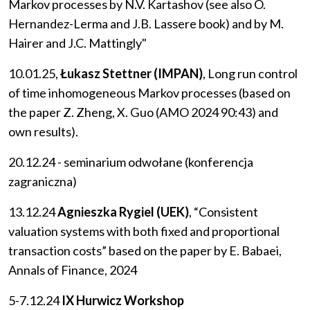
Markov processes by N.V. Kartashov (see also O.
Hernandez-Lerma and J.B. Lassere book) and by M.
Hairer and J.C. Mattingly"
10.01.25,
Łukasz Stettner (IMPAN)
, Long run control
of time inhomogeneous Markov processes (based on
the paper Z. Zheng, X. Guo (AMO 2024 90:43) and
own results).
20.12.24 - seminarium odwołane (konferencja
zagraniczna)
13.12.24
Agnieszka Rygiel (UEK)
, “Consistent
valuation systems with both fixed and proportional
transaction costs” based on the paper by E. Babaei,
Annals of Finance, 2024
5-7.12.24
IX Hurwicz Workshop