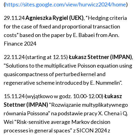
(
https://sites.google.com/view/hurwicz2024/home
)
29.11.24
Agnieszka Rygiel (UEK)
, “Hedging criteria
for the case of fixed and proportional transaction
costs” based on the paper by E. Babaei from Ann.
Finance 2024
22.11.24 (starting at 12.15)
Łukasz Stettner (IMPAN)
,
"Solutions to the multiplicative Poisson equation using
quasicompactness of perturbed kernel and
regenerative scheme introduced by E. Nummelin".
15.11.24 (wyjątkowo w godz. 10.00-12.00)
Łukasz
Stettner (IMPAN)
"Rozwiązanie multyplikatywnego
równania Poissona" na podstawie pracy X. Chena i Q.
Wei "Risk-sensitive average Markov decision
processes in general spaces" z SICON 2024 z