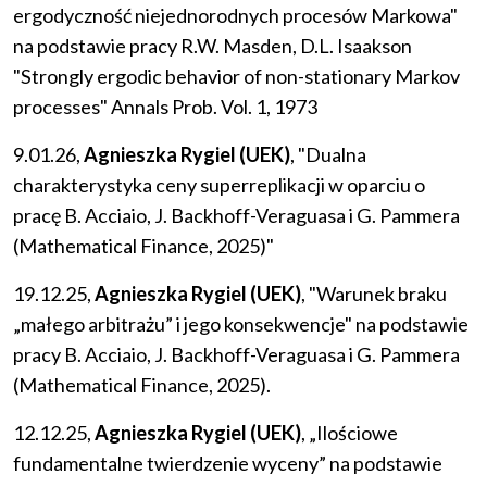
ergodyczność niejednorodnych procesów Markowa"
na podstawie pracy R.W. Masden, D.L. Isaakson
"Strongly ergodic behavior of non-stationary Markov
processes" Annals Prob. Vol. 1, 1973
9.01.26,
Agnieszka Rygiel (UEK)
, "Dualna
charakterystyka ceny superreplikacji w oparciu o
pracę B. Acciaio, J. Backhoff-Veraguasa i G. Pammera
(Mathematical Finance, 2025)"
19.12.25,
Agnieszka Rygiel (UEK)
, "Warunek braku
„małego arbitrażu” i jego konsekwencje" na podstawie
pracy B. Acciaio, J. Backhoff-Veraguasa i G. Pammera
(Mathematical Finance, 2025).
12.12.25,
Agnieszka Rygiel (UEK)
, „Ilościowe
fundamentalne twierdzenie wyceny” na podstawie