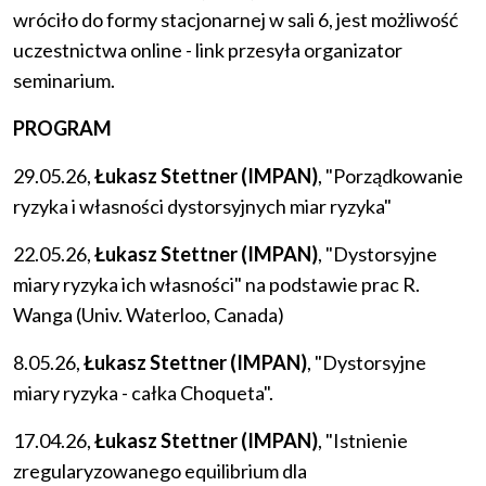
wróciło do formy stacjonarnej w sali 6, jest możliwość
uczestnictwa online - link przesyła organizator
seminarium.
PROGRAM
29.05.26,
Łukasz Stettner (IMPAN)
, "Porządkowanie
ryzyka i własności dystorsyjnych miar ryzyka"
22.05.26,
Łukasz Stettner (IMPAN)
, "Dystorsyjne
miary ryzyka ich własności" na podstawie prac R.
Wanga (Univ. Waterloo, Canada)
8.05.26,
Łukasz Stettner (IMPAN)
, "Dystorsyjne
miary ryzyka - całka Choqueta".
17.04.26,
Łukasz Stettner (IMPAN)
, "Istnienie
zregularyzowanego equilibrium dla