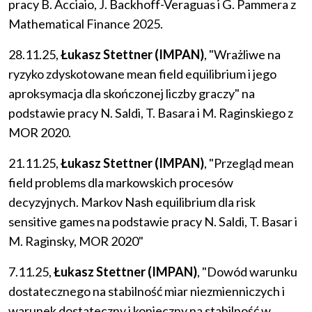
pracy B. Acciaio, J. Backhoff-Veraguas i G. Pammera z
Mathematical Finance 2025.
28.11.25,
Łukasz Stettner (IMPAN)
, "Wrażliwe na
ryzyko zdyskotowane mean field equilibrium i jego
aproksymacja dla skończonej liczby graczy" na
podstawie pracy N. Saldi, T. Basara i M. Raginskiego z
MOR 2020.
21.11.25,
Łukasz Stettner (IMPAN)
, "Przegląd mean
field problems dla markowskich procesów
decyzyjnych. Markov Nash equilibrium dla risk
sensitive games na podstawie pracy N. Saldi, T. Basar i
M. Raginsky, MOR 2020"
7.11.25,
Łukasz Stettner (IMPAN)
, "Dowód warunku
dostatecznego na stabilność miar niezmienniczych i
warunek dostateczny i konieczny na stabilność w