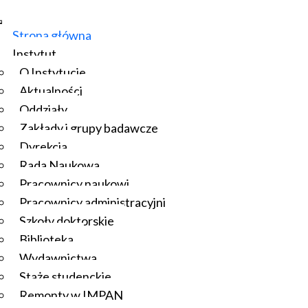
Strona główna
Instytut
O Instytucie
Aktualności
Oddziały
Zakłady i grupy badawcze
Dyrekcja
Rada Naukowa
Pracownicy naukowi
Pracownicy administracyjni
Szkoły doktorskie
Biblioteka
Wydawnictwa
Staże studenckie
Remonty w IMPAN