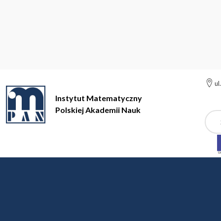
ul
Instytut Matematyczny
Polskiej Akademii Nauk
Szuk
Instytut Matematyczny Polskiej Akademii Nauk
Metody wariacy
Metody wariacyjne i P
Organizatorzy: dr Bartosz Bieganows