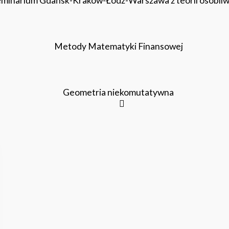
minarium Gdańsk-Kraków-Łódź-Warszawa z teorii osobliw
Metody Matematyki Finansowej
Geometria niekomutatywna