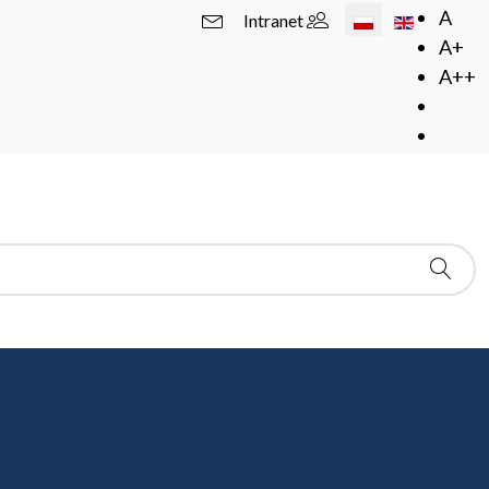
Wybierz swój język
A
Intranet
A+
A++