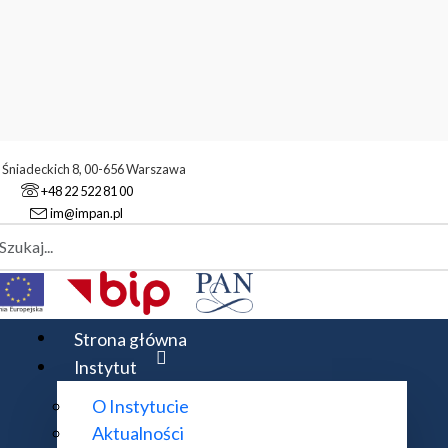
. Śniadeckich 8, 00-656 Warszawa
+48 22 522 81 00
im@impan.pl
aj
jne i PDE
DE
Strona główna
Instytut
O Instytucie
ki, prof. dr hab. Jarosław Mederski
Aktualności