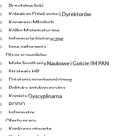
Przydatne linki
Kolegium Dziekanów i Dyrektorów
Kongresy Młodych
Kółko Matematyczne
Informacje historyczne
Inne ogłoszenia
Dla pracowników
Małe Spotkania Naukowe i Goście IM PAN
Strategia HR
Działania prorównościowe
Polityka antykorupcyjna
Komisja Dyscyplinarna
RODO
Informator
Oferty pracy
Konkursy otwarte