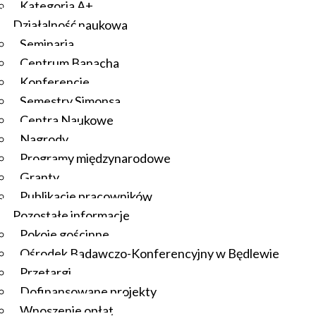
Kategoria A+
Działalność naukowa
Seminaria
Centrum Banacha
Konferencje
Semestry Simonsa
Centra Naukowe
Nagrody
Programy międzynarodowe
Granty
Publikacje pracowników
Pozostałe informacje
Pokoje gościnne
Ośrodek Badawczo-Konferencyjny w Będlewie
Przetargi
Dofinansowane projekty
Wnoszenie opłat