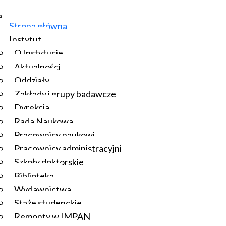
Strona główna
Instytut
O Instytucie
Aktualności
Oddziały
Zakłady i grupy badawcze
Dyrekcja
Rada Naukowa
Pracownicy naukowi
Pracownicy administracyjni
Szkoły doktorskie
Biblioteka
Wydawnictwa
Staże studenckie
Remonty w IMPAN