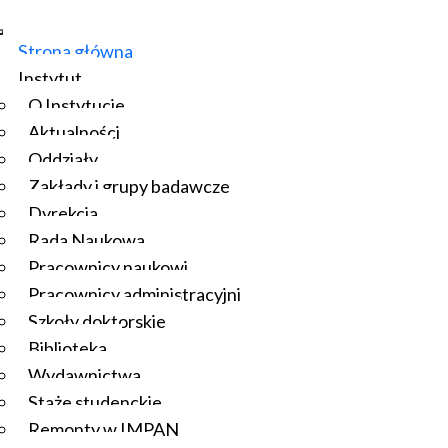
Strona główna
Instytut
O Instytucie
Aktualności
Oddziały
Zakłady i grupy badawcze
Dyrekcja
Rada Naukowa
Pracownicy naukowi
Pracownicy administracyjni
Szkoły doktorskie
Biblioteka
Wydawnictwa
Staże studenckie
Remonty w IMPAN