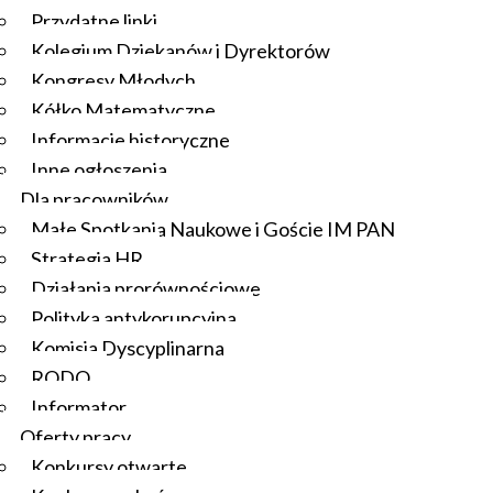
Przydatne linki
Kolegium Dziekanów i Dyrektorów
Kongresy Młodych
Kółko Matematyczne
Informacje historyczne
Inne ogłoszenia
Dla pracowników
Małe Spotkania Naukowe i Goście IM PAN
Strategia HR
Działania prorównościowe
Polityka antykorupcyjna
Komisja Dyscyplinarna
RODO
Informator
Oferty pracy
Konkursy otwarte