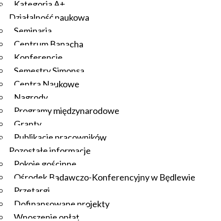
Kategoria A+
Działalność naukowa
Seminaria
Centrum Banacha
Konferencje
Semestry Simonsa
Centra Naukowe
Nagrody
Programy międzynarodowe
Granty
Publikacje pracowników
Pozostałe informacje
Pokoje gościnne
Ośrodek Badawczo-Konferencyjny w Będlewie
Przetargi
Dofinansowane projekty
Wnoszenie opłat