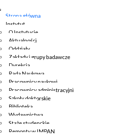
Strona główna
Instytut
O Instytucie
Aktualności
Oddziały
Zakłady i grupy badawcze
Dyrekcja
Rada Naukowa
Pracownicy naukowi
Pracownicy administracyjni
Szkoły doktorskie
Biblioteka
Wydawnictwa
Staże studenckie
Remonty w IMPAN