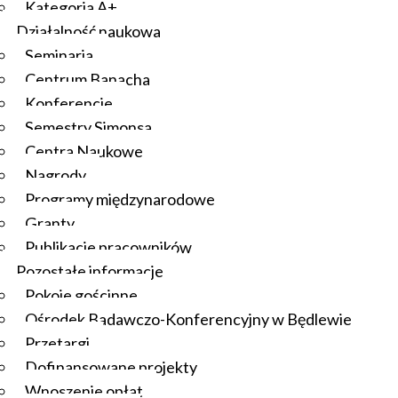
Kategoria A+
Działalność naukowa
Seminaria
Centrum Banacha
Konferencje
Semestry Simonsa
Centra Naukowe
Nagrody
Programy międzynarodowe
Granty
Publikacje pracowników
Pozostałe informacje
Pokoje gościnne
Ośrodek Badawczo-Konferencyjny w Będlewie
Przetargi
Dofinansowane projekty
Wnoszenie opłat