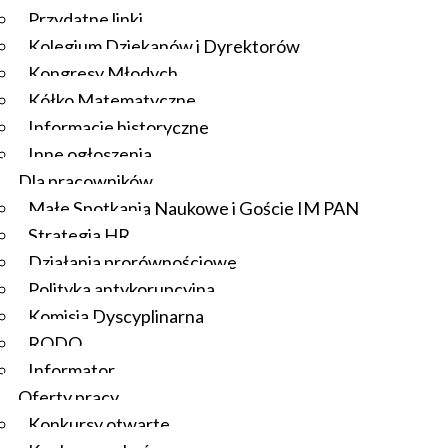
Przydatne linki
Kolegium Dziekanów i Dyrektorów
Kongresy Młodych
Kółko Matematyczne
Informacje historyczne
Inne ogłoszenia
Dla pracowników
Małe Spotkania Naukowe i Goście IM PAN
Strategia HR
Działania prorównościowe
Polityka antykorupcyjna
Komisja Dyscyplinarna
RODO
Informator
Oferty pracy
Konkursy otwarte