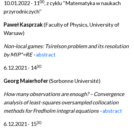
00
10.01.2022 - 11
, z cyklu ''Matematyka w naukach
przyrodniczych''
Paweł Kasprzak
(Faculty of Physics, University of
Warsaw)
Non-local games: Tsirelson problem and its resolution
by MIP*=RE -
abstract
30
6.12.2021 - 14
Georg Maierhofer
(Sorbonne Université)
How many observations are enough? – Convergence
analysis of least-squares oversampled collocation
methods for Fredholm integral equations -
abstract
30
6.12.2021 - 15