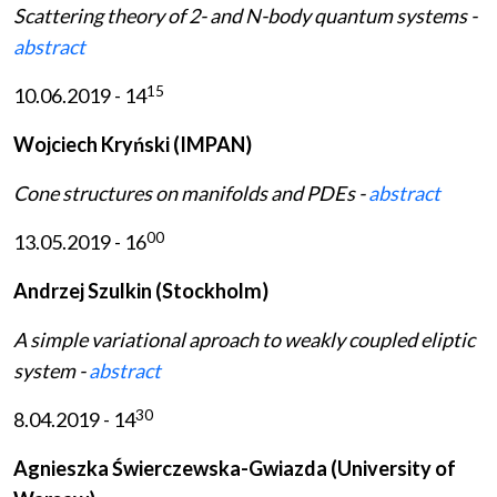
Scattering theory of 2- and N-body quantum systems -
abstract
15
10.06.2019 - 14
Wojciech Kryński (IMPAN)
Cone structures on manifolds and PDEs -
abstract
00
13.05.2019 - 16
Andrzej Szulkin (Stockholm)
A simple variational aproach to weakly coupled eliptic
system -
abstract
30
8.04.2019 - 14
Agnieszka Świerczewska-Gwiazda (University of