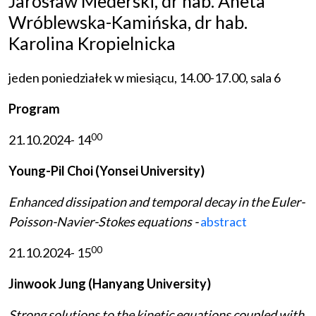
Jarosław Mederski, dr hab. Aneta
Wróblewska-Kamińska, dr hab.
Karolina Kropielnicka
jeden poniedziałek w miesiącu, 14.00-17.00, sala 6
Program
00
21.10.2024- 14
Young-Pil Choi
(Yonsei University)
Enhanced dissipation and temporal decay in the Euler-
Poisson-Navier-Stokes equations -
abstract
00
21.10.2024- 15
Jinwook Jung (Hanyang University)
Strong solutions to the kinetic equations coupled with