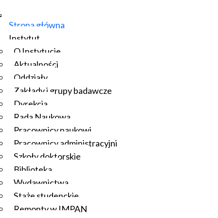
Strona główna
Instytut
O Instytucie
Aktualności
Oddziały
Zakłady i grupy badawcze
Dyrekcja
Rada Naukowa
Pracownicy naukowi
Pracownicy administracyjni
Szkoły doktorskie
Biblioteka
Wydawnictwa
Staże studenckie
Remonty w IMPAN