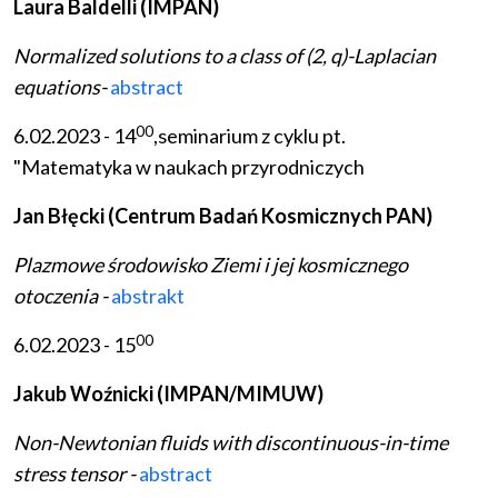
Laura Baldelli (IMPAN)
Normalized solutions to a class of (2, q)-Laplacian
equations-
abstract
00
6.02.2023 - 14
,seminarium z cyklu pt.
"Matematyka w naukach przyrodniczych
Jan Błęcki (Centrum Badań Kosmicznych PAN)
Plazmowe środowisko Ziemi i jej kosmicznego
otoczenia -
abstrakt
00
6.02.2023 - 15
Jakub Woźnicki (IMPAN/MIMUW)
Non-Newtonian fluids with discontinuous-in-time
stress tensor -
abstract