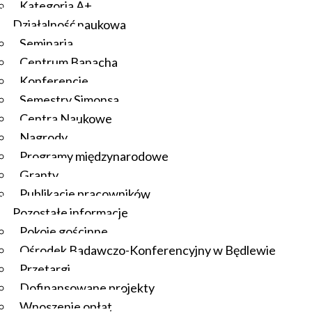
Kategoria A+
Działalność naukowa
Seminaria
Centrum Banacha
Konferencje
Semestry Simonsa
Centra Naukowe
Nagrody
Programy międzynarodowe
Granty
Publikacje pracowników
Pozostałe informacje
Pokoje gościnne
Ośrodek Badawczo-Konferencyjny w Będlewie
Przetargi
Dofinansowane projekty
Wnoszenie opłat