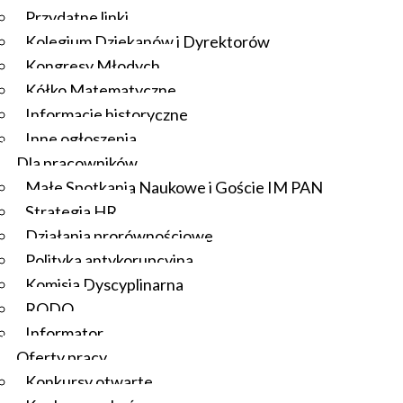
Przydatne linki
Kolegium Dziekanów i Dyrektorów
Kongresy Młodych
Kółko Matematyczne
Informacje historyczne
Inne ogłoszenia
Dla pracowników
Małe Spotkania Naukowe i Goście IM PAN
Strategia HR
Działania prorównościowe
Polityka antykorupcyjna
Komisja Dyscyplinarna
RODO
Informator
Oferty pracy
Konkursy otwarte