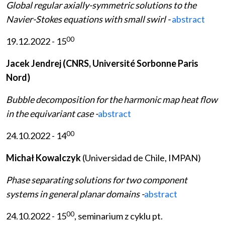
Global regular axially-symmetric solutions to the
Navier-Stokes equations with small swirl -
abstract
00
19.12.2022 - 15
Jacek Jendrej (CNRS, Université Sorbonne Paris
Nord)
Bubble decomposition for the harmonic map heat flow
in the equivariant case -
abstract
00
24.10.2022 - 14
Michał Kowalczyk
(Universidad de Chile, IMPAN)
Phase separating solutions for two component
systems in general planar domains -
abstract
00
24.10.2022 - 15
, seminarium z cyklu pt.