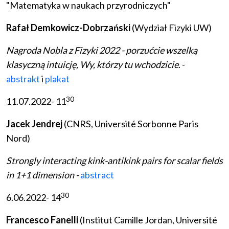
"Matematyka w naukach przyrodniczych"
Rafał Demkowicz-Dobrzański
(Wydział Fizyki UW)
Nagroda Nobla z Fizyki 2022 - porzućcie wszelką
klasyczną intuicję, Wy, którzy tu wchodzicie
. -
abstrakt
i
plakat
30
11.07.2022- 11
Jacek Jendrej
(CNRS, Université Sorbonne Paris
Nord)
Strongly interacting kink-antikink pairs for scalar fields
in 1+1 dimension -
abstract
30
6.06.2022- 14
Francesco Fanelli
(Institut Camille Jordan, Université