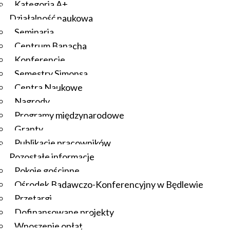
Kategoria A+
Działalność naukowa
Seminaria
Centrum Banacha
Konferencje
Semestry Simonsa
Centra Naukowe
Nagrody
Programy międzynarodowe
Granty
Publikacje pracowników
Pozostałe informacje
Pokoje gościnne
Ośrodek Badawczo-Konferencyjny w Będlewie
Przetargi
Dofinansowane projekty
Wnoszenie opłat