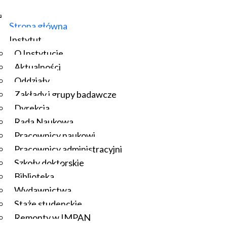
Strona główna
Instytut
O Instytucie
Aktualności
Oddziały
Zakłady i grupy badawcze
Dyrekcja
Rada Naukowa
Pracownicy naukowi
Pracownicy administracyjni
Szkoły doktorskie
Biblioteka
Wydawnictwa
Staże studenckie
Remonty w IMPAN