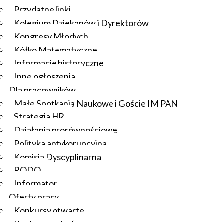
Przydatne linki
Kolegium Dziekanów i Dyrektorów
Kongresy Młodych
Kółko Matematyczne
Informacje historyczne
Inne ogłoszenia
Dla pracowników
Małe Spotkania Naukowe i Goście IM PAN
Strategia HR
Działania prorównościowe
Polityka antykorupcyjna
Komisja Dyscyplinarna
RODO
Informator
Oferty pracy
Konkursy otwarte