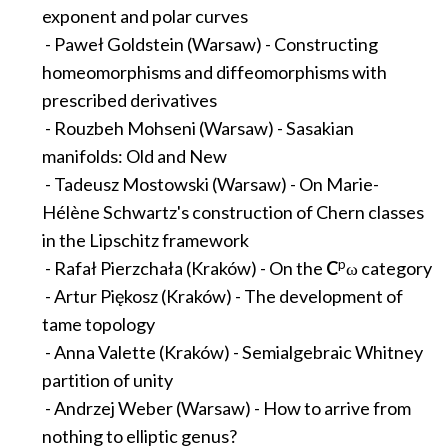
exponent and polar curves
- Paweł Goldstein (Warsaw) - Constructing
homeomorphisms and diffeomorphisms with
prescribed derivatives
- Rouzbeh Mohseni (Warsaw) - Sasakian
manifolds: Old and New
- Tadeusz Mostowski (Warsaw) - On Marie-
Hélène Schwartz's construction of Chern classes
in the Lipschitz framework
p
- Rafał Pierzchała (Kraków) - On the
C
ω category
- Artur Piękosz (Kraków) - The development of
tame topology
- Anna Valette (Kraków) - Semialgebraic Whitney
partition of unity
- Andrzej Weber (Warsaw) - How to arrive from
nothing to elliptic genus?