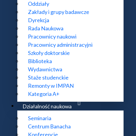
Oddziały
Zakłady i grupy badawcze
owania probabilistyczne" odbywa się w czwartki, o go
Dyrekcja
Rada Naukowa
Pracownicy naukowi
Pracownicy administracyjni
Szkoły doktorskie
Biblioteka
Wydawnictwa
Staże studenckie
Remonty w IMPAN
Kategoria A+
Działalność naukowa
ania".
Seminaria
owych L-momentów".
Centrum Banacha
Konferencje