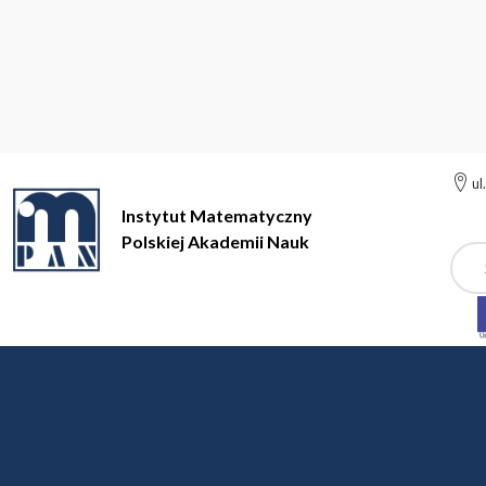
ul
Instytut Matematyczny
Polskiej Akademii Nauk
Szuk
Instytut Matematyczny Polskiej Akademii Nauk
Statystyka mate
Statystyka matematyczn
dr hab. Piotr Jaworski (UW), prof. d