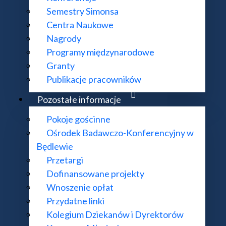
Semestry Simonsa
Centra Naukowe
Nagrody
Wisła, Będlewo...).
Programy międzynarodowe
Granty
Publikacje pracowników
Pozostałe informacje
Pokoje gościnne
Ośrodek Badawczo-Konferencyjny w
Będlewie
Przetargi
Dofinansowane projekty
Wnoszenie opłat
Przydatne linki
Kolegium Dziekanów i Dyrektorów
e)