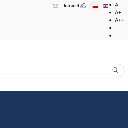
Wybierz swój język
A
Intranet
A+
A++
obabilistyczne
ęczarski (SGH)