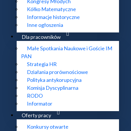
Kongresy Młodych
Kółko Matematyczne
Informacje historyczne
ie Zoom)
Inne ogłoszenia
Dla pracowników
Małe Spotkania Naukowe i Goście IM
PAN
Strategia HR
Działania prorównościowe
Polityka antykorupcyjna
Komisja Dyscyplinarna
RODO
Informator
Oferty pracy
Konkursy otwarte