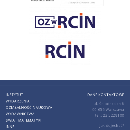
INSTYTUT
DANE KONTAKTOWE
WYDARZENIA
ul. Śniadeckich 8
DZIAŁALNOŚĆ NAUKOWA
00-656 Warszawa
WYDAWNICTWA
tel.: 22 5228100
ŚWIAT MATEMATYKI
Jak dojechać?
INNE