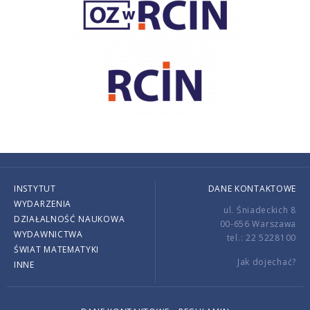
INSTYTUT
DANE KONTAKTOWE
WYDARZENIA
ul. Śniadeckich 8
DZIAŁALNOŚĆ NAUKOWA
00-656 Warszawa
WYDAWNICTWA
tel.: 22 5228100
ŚWIAT MATEMATYKI
Jak dojechać?
INNE