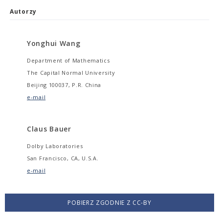
Autorzy
Yonghui Wang
Department of Mathematics
The Capital Normal University
Beijing 100037, P.R. China
e-mail
Claus Bauer
Dolby Laboratories
San Francisco, CA, U.S.A.
e-mail
POBIERZ ZGODNIE Z CC-BY