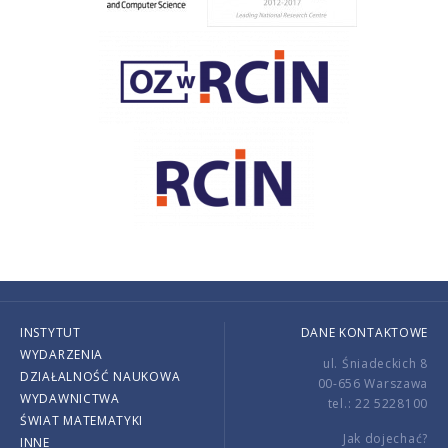
INSTYTUT
DANE KONTAKTOWE
WYDARZENIA
ul. Śniadeckich 8
DZIAŁALNOŚĆ NAUKOWA
00-656 Warszawa
WYDAWNICTWA
tel.: 22 5228100
ŚWIAT MATEMATYKI
Jak dojechać?
INNE