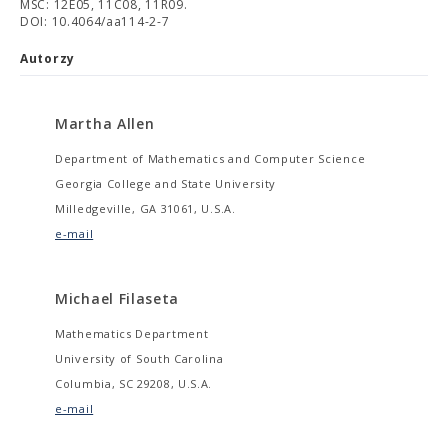
MSC: 12E05, 11C08, 11R09.
DOI: 10.4064/aa114-2-7
Autorzy
Martha Allen
Department of Mathematics and Computer Science
Georgia College and State University
Milledgeville, GA 31061, U.S.A.
e-mail
Michael Filaseta
Mathematics Department
University of South Carolina
Columbia, SC 29208, U.S.A.
e-mail